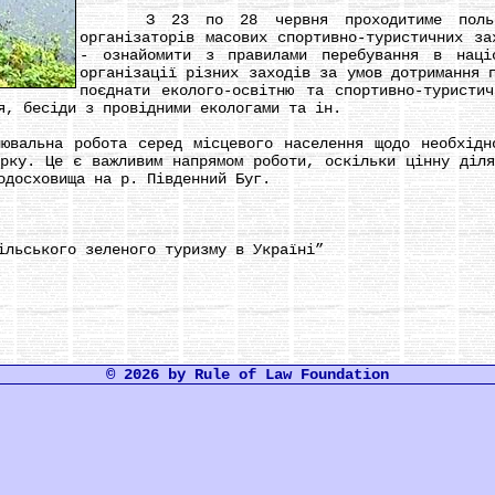
З 23 по 28 червня проходитиме польова
організаторів масових спортивно-туристичних за
- ознайомити з правилами перебування в наці
організації різних заходів за умов дотримання 
поєднати еколого-освітню та спортивно-туристи
я, бесіди з провідними екологами та ін.
льна робота серед місцевого населення щодо необхідно
арку. Це є важливим напрямом роботи, оскільки цінну діля
одосховища на р. Південний Буг.
ьського зеленого туризму в Україні”
© 2026 by Rule of Law Foundation