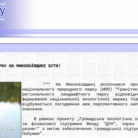
РКУ НА МИКОЛАЇВЩИНІ БУТИ!
*** На Миколаївщині розпочався процес
національного природного парку (НПП) “Гранітно
регіонального ландшафтного парку відповід
формування національної екологічної мережі Ук
відбувається погодження меж перспективного зап
значення.
В рамках проекту „Громадська екологічна іні
за фінансової підтримки Фонду “ДУН”, зараз 
разом!” з метою забезпечення громадської підтр
Побужжя”.