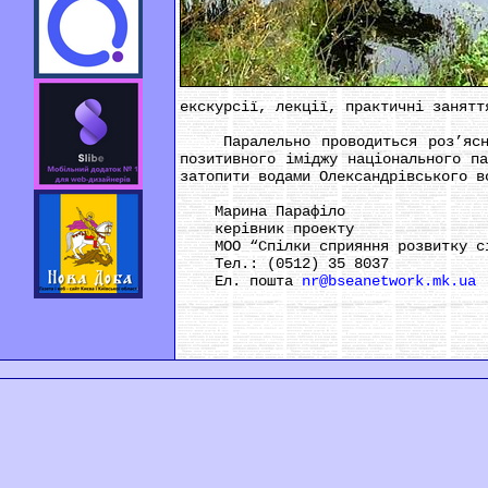
екскурсії, лекції, практичні занятт
Паралельно проводиться роз’яснюва
позитивного іміджу національного п
затопити водами Олександрівського в
Марина Парафіло
керівник проекту
МОО “Спілки сприяння розвитку сіл
Тел.: (0512) 35 8037
Ел. пошта
nr@bseanetwork.mk.ua