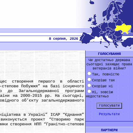
8 серпня, 2026
ГОЛОСУВАННЯ
Чи достатньо держава
сьогодні захищає права
ветеранів війни?
Так, повністю
Скоріше так
 створення першого в області
-степове Побужжя” на базі існуючого
Скоріше ні
но до Загальнодержавної програми
Ні, зовсім
раїни на 2000-2015 рр. На сьогодні,
недостатньо
овідного об’єкту загальнодержавного
ціатива в Україні” ІСАР “Єднання”
Результати
виконується проект “Створимо парк
имки створення НПП “Гранітно-степове
ПАРТНЕРИ