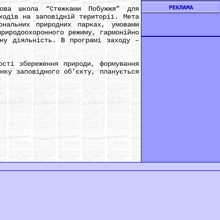
РЕКЛАМА
 школа “Стежками Побужжя” для
ходів на заповідній території. Мета
ональних природних парках, умовами
природоохоронного режиму, гармонійно
чну діяльність. В програмі заходу –
сті збереження природи, формування
нку заповідного об’єкту, планується