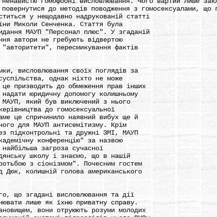
авистю гомофобні висловлювання. Чого вартий лише зак
ернутися до методів поводження з гомосексуалами, що п
иться у нещодавно надрукованій статті
и Миколи Сенченка. Стаття була
ання МАУП "Персонал плюс". У згаданій
я автори не гребують відвертою
авторитети", пересмикування фактів
и, висловлювання своїх поглядів за
спільства, однак ніхто не може
е призводить до обмеження прав інших
адати юридичну допомогу колишньому
АУП, який був виключений з нього
рівництва до гомосексуальної
е це спричинило наявний вибух ще й
го для МАУП антисемітизму. Крім
 підконтрольні та дружні ЗМІ, МАУП
демічну конференцію" за назвою
айбільша загроза сучасної
нську школу і знаємо, що в нашій
тьбою з сіонізмом". Почесним гостем
Дюк, колишній голова американського
, що згадані висловлювання та дії
вати лише як їхню приватну справу.
овищем, вони отруюють розуми молодих