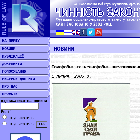
НА ПЕРШУ
НОВИНИ
НОВИНИ
ПУБЛІКАЦІЇ
ДОКУМЕНТИ
Гомофобні та ксенофобні висловлюван
ГОЛОСУВАННЯ
1 липня, 2005 р.
РЕСУРСИ ДЛЯ НУО
***
ПРО НАС
роз
ПРОЕКТИ
сек
роз
підписатися на новини
Між
спі
Email
нав
підписатись
гум
відписатись
вис
ксе
в У