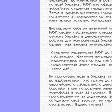
українців, що навчаються в розгал
по всій Україні. МАУП має офіційн
зобов'язує студентів передплачува
Також в адміністративному порядку
політичних і громадських організа
намагаються тотально контролювати
Виставляючи себе як визначний чин
МАУП своїми публікаціями створюют
сучасну Україну в демократичних к
роблять для компрометації України
більше, ніж замовні антиукраїнськ
Ставлення керівництва МАУП до Го
публікаціях, фактичне виправдову
надцинічнішою наругою над пам'ят
представників інших народів, що 
таких дій.
Ми пропонуємо всім в Україні та з
що відбувається, хто прагне до по
європейського ліберального демокр
боротьби з цим погрозливим явищем
ксенофобії в усіх її проявах. Буд
пропозиціями чи за додатковою інф
об'єднуючи свої зусилля, ми перем
суспільство. Будьмо пильні!