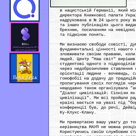
нен
пов
в нацистській Германії, який міст
директора Книжкової палати Україн
надрукована в № 24 цього року вид
та інших публікаціях цього виданн
брехнею, посиланням на невідомі "
та підміною понять.
Ми визнаємо свободи совісті, думк
фундаментальні цінності нашого су
зловживати своїми правами, коли ц
людей. Центр "Наш світ" вирішив н
студентові одного з підрозділів М
через недоброзичливе ставлення ке
орієнтації людини - вочевидь, сам
гомофобії на додачу до традиційно
пропагування своїх поглядів через
нещодавно також організувала "ака
"Діалог цивілізацій: Сіонізм як н
цивілізації". Ми всі пройшли радя
країні мається на увазі під "боро
конференції був, до речі, Дейвід 
Ку-Клукс-Клану.
Ми привертаємо вашу увагу до того
керівництва МАУП не можна розціню
Користуючись своїм службовим стан