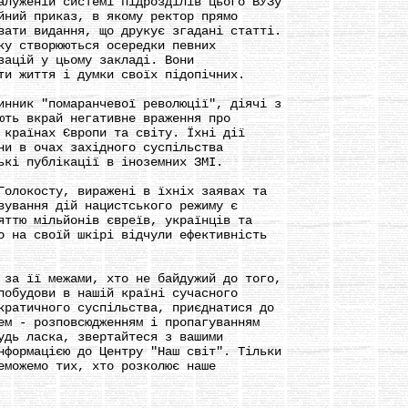
уженій системі підрозділів цього ВУЗу
ий приказ, в якому ректор прямо
ти видання, що друкує згадані статті.
 створюються осередки певних
цій у цьому закладі. Вони
 життя і думки своїх підопічних.
ник "помаранчевої революції", діячі з
ь вкрай негативне враження про
раїнах Європи та світу. Їхні дії
 в очах західного суспільства
і публікації в іноземних ЗМІ.
локосту, виражені в їхніх заявах та
вання дій нацистського режиму є
тю мільйонів євреїв, українців та
на своїй шкірі відчули ефективність
а її межами, хто не байдужий до того,
будови в нашій країні сучасного
атичного суспільства, приєднатися до
 - розповсюдженням і пропагуванням
ь ласка, звертайтеся з вашими
ормацією до Центру "Наш світ". Тільки
ожемо тих, хто розколює наше