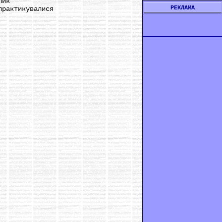
лик
РЕКЛАМА
рактикувалися