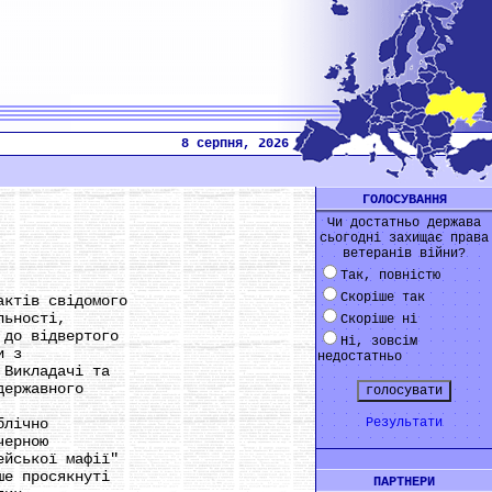
8 серпня, 2026
ГОЛОСУВАННЯ
Чи достатньо держава
сьогодні захищає права
ветеранів війни?
Так, повністю
Скоріше так
ктів свідомого
льності,
Скоріше ні
до відвертого
Ні, зовсім
и з
недостатньо
Викладачі та
ержавного
блічно
Результати
черною
йської мафії"
е просякнуті
ПАРТНЕРИ