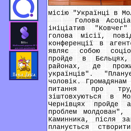
місію "Українці в Мо
Голова Асоціації
ініціатив "Ковчег
голова місії, пов
конференції в агент
являє собою соціо
пройде в Бєльцях,
районах, де прож
українців". "План
чоловік. Громадянам 
питання про тр
зіштовхуються в 
Чернівцях пройде а
проблем молдован",
Каминника, після за
планується створит