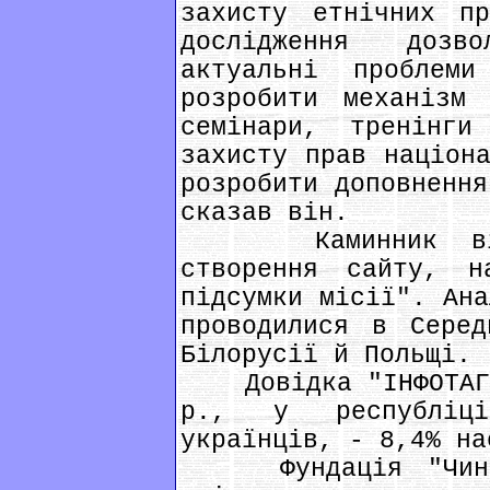
захисту етнічних пр
дослідження дозв
актуальні проблем
розробити механізм 
семінари, тренінг
захисту прав націона
розробити доповнення
сказав він.
Каминник відзн
створення сайту, н
підсумки місії". Ана
проводилися в Сере
Білорусії й Польщі.
Довідка "ІНФОТАГ":
р., у республіц
українців, - 8,4% на
Фундація "Чинніс