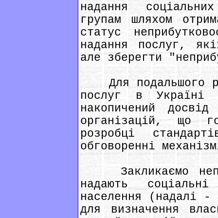
надання соціальни
групам шляхом отрим
статус неприбутков
надання послуг, які
але зберегти "неприб
Для подальшого роз
послуг в Україні н
накопичений досвід
організацій, що г
розробці стандарт
обговоренні механізм
Закликаємо непри
надають соціальн
населення (надалі - 
для визначення влас