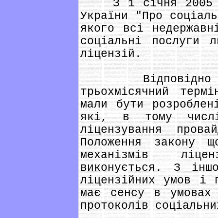
З 1 січня 2005 ро
України "Про соціаль
якого всі недержавн
соціальні послуги л
ліцензій.
Відповідно до
трьохмісячний термі
мали бути розроблен
які, в тому числ
ліцензування прова
Положення закону щ
механізмів ліце
виконується. З інш
ліцензійних умов і 
має сенсу в умовах 
протоколів соціальни