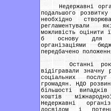
Недержавні органі
подальшого розвитку
необхідно створю
регламентували я
можливість оцінити ї
б основу для за
організаціями бю
передбачено положенн
Останні роки не
відігравали значну 
соціальних послу
громадян. НДО розвин
більшості випадків
коштів міжнародн
Недержавні органі
досвідом і потен