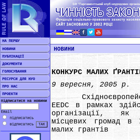
НА ПЕРШУ
НОВИНИ
НОВИНИ
ПУБЛІКАЦІЇ
ДОКУМЕНТИ
КОНКУРС МАЛИХ ҐРАНТІ
ГОЛОСУВАННЯ
РЕСУРСИ ДЛЯ НУО
9 вересня, 2005 р.
ПРО НАС
ПРОЕКТИ
Східноєвропейськ
підписатися на новини
EEDC в рамках здійс
організації, як 
Email
підписатись
місцевих громад в 
відписатись
малих грантів