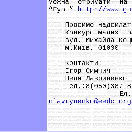
можна отримати на
“Гурт”
http://www.gu
Просимо надсилати 
Конкурс малих гр
вул. Михайла Коцюб
м.Київ, 01030
Контакти:
Ігор Симчич
Неля Лавриненко
Тел.:8(050)387 824
Ел.по
nlavrynenko@eedc.org