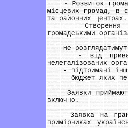
- Розвиток громадс
місцевих громад, в с
та районних центрах.
- Створення парт
громадськими організ
Не розглядатимуть
- від приватни
нелегалізованих орга
- підтримані інши
- бюджет яких пере
Заявки приймаютьс
включно.
Заявка на грант 
примірниках українс