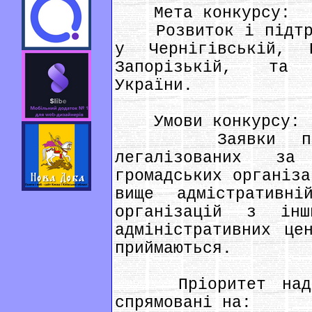
Мета конкурсу:
Розвиток і підтрим
у Чернігівській, П
Запорізькій, та 
України.
Умови конкурсу:
Заявки прийма
легалізованих за
громадських організа
вище адмістративн
організацій з ін
адміністративних це
приймаються.
Пріоритет надава
спрямовані на: