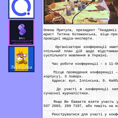
Олена Притула, президент “Академії
юрист Тетяна Котюжинська, віце-пре
провідні медіа-експерти.
Організатори конференції мають н
спільний план дій щодо відстоюва
суспільного мовлення в Україні.
Час роботи конференції – з 11-00 д
Місце проведення конференції – На
корпусу), 3 поверх.
Адреса: вул. Іллінська, 9. Найбли
До участі в конференції запрошу
сучасної журналістики.
Якщо Ви бажаєте взяти участь у ко
537 2003, 289 7197, або пишіть на 
Реєструватися для участі у конфер