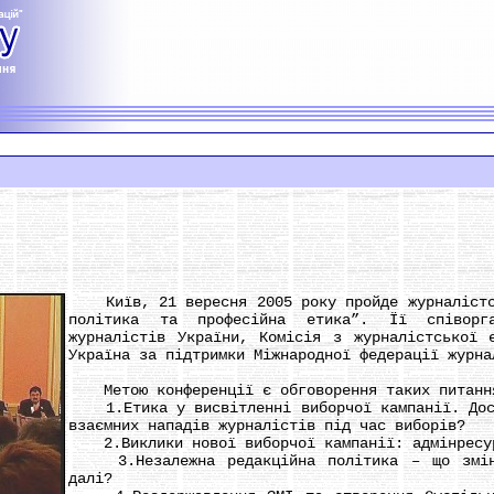
Київ, 21 вересня 2005 року пройде журналістсь
політика та професійна етика”. Її співорга
журналістів України, Комісія з журналістської 
Україна за підтримки Міжнародної федерації журна
Метою конференції є обговорення таких питанн
1.Етика у висвітленні виборчої кампанії. Досв
взаємних нападів журналістів під час виборів?
2.Виклики нової виборчої кампанії: адмінресур
3.Незалежна редакційна політика – що зміни
далі?