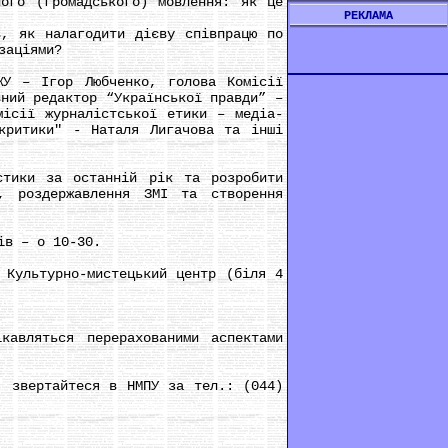
го (громадського) мовлення: як це
РЕКЛАМА
 як налагодити дієву співпрацю по
заціями?
 – Ігор Любченко, голова Комісії
вний редактор “Української правди” –
місії журналістської етики – медіа-
екритики" - Наталя Лигачова та інші
тики за останній рік та розробити
, роздержавлення ЗМІ та створення
ів – о 10-30.
Культурно-мистецький центр (біля 4
вляться перерахованими аспектами
 звертайтеся в НМПУ за тел.: (044)