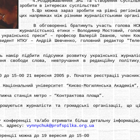
4.Роздержавлення ЗМІ та створення Суспільно
зробити в інтересах суспільства?
5.Що можна зараз зробити на рівні регіонів,
цих напрямках між різними журналістськими органі
В обговоренні братимуть участь голова НСЖУ
журналістської етики – Володимир Мостовий, голо
 української преси” – професор Валерій Іванов, член Ко
зидент НТКУ – Андрій Шевченко, головний редактор "Тел
амір підбити підсумки розвитку української журналіс
ння свободи слова, невтручання в редакційну політику
о 15-00 21 вересня 2005 р. Початок реєстрації учасник
ціональний університет “Києво-Могилянська Академія”, 
жча станція метро – “Контрактова площа”.
ються журналісти та громадські організації, що ціка
нференції та/або отримати більш детальну інформацію,
ел. адресу:
vynnychuk@profspilka.org.ua
енції можна до 19 вересня до 15-00