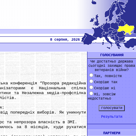
8 серпня, 2026
ГОЛОСУВАННЯ
Чи достатньо держава
сьогодні захищає права
ветеранів війни?
Так, повністю
Скоріше так
ка конференція “Прозора редакційна
нізаторами є Національна спілка
Скоріше ні
етики та Незалежна медіа-профспілка
Ні, зовсім
лістів.
недостатньо
я:
ід попередніх виборів. Як уникнути
Результати
с та непрозора власність в ЗМІ.
лось за 8 місяців, куди рухатися
ПАРТНЕРИ