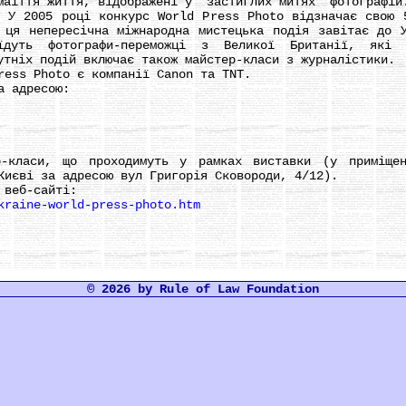
маїття життя, відображені у "застиглих митях" фотографій
005 році конкурс World Press Photo відзначає свою 50
 ця непересічна міжнародна мистецька подія завітає до 
їдуть фотографи-переможці з Великої Британії, які 
утніх подій включає також майстер-класи з журналістики.
ss Photo є компанії Canon та TNT.
 адресою:
аси, що проходимуть у рамках виставки (у приміщенн
Києві за адресою вул Григорія Сковороди, 4/12).
веб-сайті:
kraine-world-press-photo.htm
© 2026 by Rule of Law Foundation