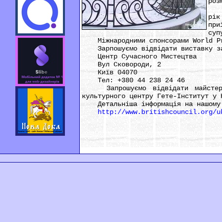
роз
У 2
рік
при
суп
Міжнародними спонсорами World Pre
Зарпошуємо відвідати виставку за
Центр Сучасного Мистецтва
Вул Сковороди, 2
Київ 04070
Тел: +380 44 238 24 46
Запрошуємо відвідати майстер-кл
культурного центру Гете-Інститут у 
Детальніша інформація на нашому 
http://www.britishcouncil.org/u