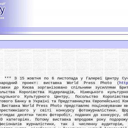
 З 15 жовтня по 6 листопада у Галереї Центру Сучас
народний проект: виставка World Press Photo (
htt
тавки до Києва зорганізовано спільними зусиллями Бри
ольства Королівства Нідерландів, Німецького культурн
нцузького Культурного Центру, Посольство Королівст
тового Банку в Україні та Представництва Європейської Ко
тавка World Press Photo представляє поціновувачам мис
престижнішого у світі конкурсу фотожурналістики. Щ
еглядає десятки тисяч фоторобіт, поданих до конкурсу, о
0 категоріях. Потому виставка впродовж року подорожу
фесіоналів журналістики, так і численну аудиторію,