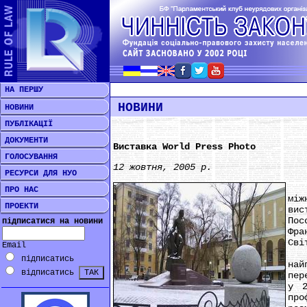
НА ПЕРШУ
НОВИНИ
НОВИНИ
ПУБЛІКАЦІЇ
ДОКУМЕНТИ
Виставка World Press Photo
ГОЛОСУВАННЯ
12 жовтня, 2005 р.
РЕСУРСИ ДЛЯ НУО
***
ПРО НАС
між
ПРОЕКТИ
вис
Пос
підписатися на новини
Фра
Сві
Email
Вис
підписатись
най
відписатись
пер
у 2
про