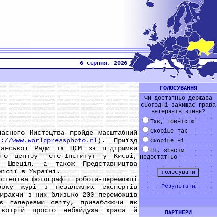
6 серпня, 2026
ГОЛОСУВАННЯ
Чи достатньо держава
сьогодні захищає права
ветеранів війни?
Так, повністю
Скоріше так
ного Мистецтва пройде масштабний
p://www.worldpressphoto.nl
). Приїзд
Скоріше ні
танської Ради та ЦСМ за підтримки
Ні, зовсім
ого центру Гете-Інститут у Києві,
недостатньо
ва Швеція, а також Представництва
місії в Україні.
тецтва фотографії роботи-переможці
ороку журі з незалежних експертів
Результати
бираючи з них близько 200 переможців
є галереями світу, приваблюючи як
 котрій просто небайдужа краса й
ПАРТНЕРИ