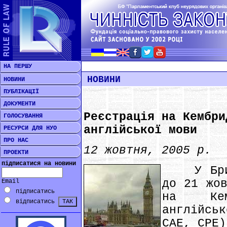
НА ПЕРШУ
НОВИНИ
НОВИНИ
ПУБЛІКАЦІЇ
ДОКУМЕНТИ
Рeєстрація на Кембри
ГОЛОСУВАННЯ
англійської мови
РЕСУРСИ ДЛЯ НУО
ПРО НАС
12 жовтня, 2005 р.
ПРОЕКТИ
підписатися на новини
У Брита
до 21 жов
Email
підписатись
на Кем
відписатись
англійсь
CAE, CPE)