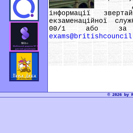
Для от
інформації зверт
екзаменаційної слу
00/1 або за е
exams@britishcouncil
© 2026 by 