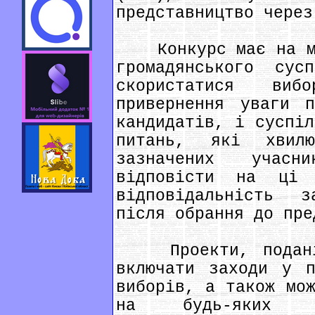
представництво через
Конкурс має на мет
громадянського сус
скористатися ви
привернення уваги п
кандидатів, і суспіл
питань, які хвилю
зазначених учасн
відповісти на ці
відповідальність 
після обрання до пре
Проекти, подані 
включати заходи у 
виборів, а також мож
на будь-яких рі