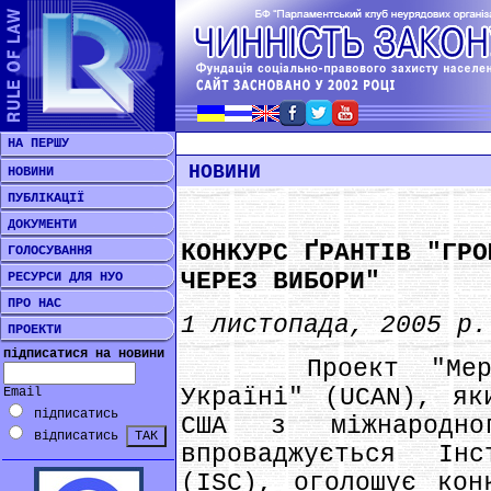
НА ПЕРШУ
НОВИНИ
НОВИНИ
ПУБЛІКАЦІЇ
ДОКУМЕНТИ
КОНКУРС ҐРАНТІВ "ГРО
ГОЛОСУВАННЯ
ЧЕРЕЗ ВИБОРИ"
РЕСУРСИ ДЛЯ НУО
ПРО НАС
1 листопада, 2005 р.
ПРОЕКТИ
підписатися на новини
Проект "Мережа
Україні" (UCAN), як
Email
підписатись
США з міжнародно
відписатись
впроваджується Ін
(ISC), оголошує кон