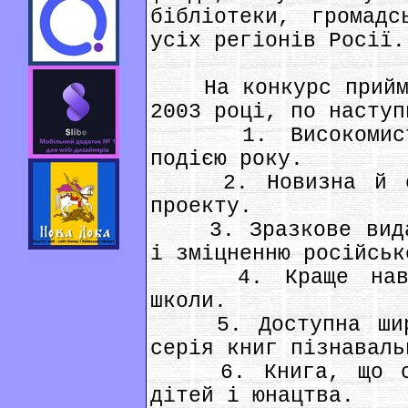
бібліотеки, громадс
усіх регіонів Росії.
На конкурс приймаю
2003 році, по наступ
1. Високомистец
подією року.
2. Новизна й ори
проекту.
3. Зразкове видан
і зміцненню російськ
4. Краще навчал
школи.
5. Доступна широк
серія книг пізнаваль
6. Книга, що спр
дітей і юнацтва.