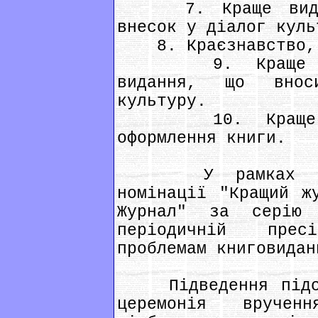
7. Краще виданн
внесок у діалог куль
8. Краєзнавство, 
9. Краще словн
видання, що внос
культуру.
10. Краще дові
оформлення книги.
У рамках конку
номінації "Кращий ж
Журнал" за серію 
періодичній прес
проблемам книговидан
Підведення підсум
церемонія вруче