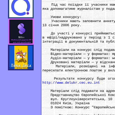
Під час поїздки її учасники мають
яка допомагатиме журналістам у пода
Умови конкурсу:
Учасники мають заповнити анкету у
13 січня 2006 року.
До участі у конкурсі приймаються м
в ефірі/надруковано у період з 1 с
інтеграції в документальній та публ
Матеріали на конкурс слід подават
Відео-матеріали — у форматах: mpe
Аудіо-матеріали — у форматах: wav
Друковані матеріали — у відсканов
Матеріали, розміщені на інформа
пересилати електронною поштою у вкл
Результати конкурсу буде оголоше
http://www.delukr.cec.eu.int
Матеріали слід подавати на адре
Представництво Європейської Комі
вул. Круглоуніверситетська, 10
01024 Київ, Україна
З поміткою: Конкурс "Європейський