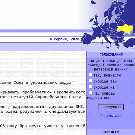
6 серпня, 2026
ГОЛОСУВАННЯ
Чи достатньо держава
сьогодні захищає права
ветеранів війни?
Так, повністю
Скоріше так
ький Союз в українських медіа"
Скоріше ні
ривають проблематику Європейського
Ні, зовсім
тою інституцій Європейського Союзу.
недостатньо
ле-, радіокомпаній, друкованих ЗМІ,
на рівні розуміння і спеціалізуються
Результати
6 року братимуть участь у тижневій
ПАРТНЕРИ