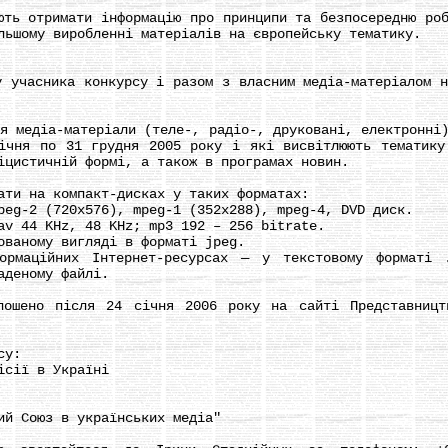
 отримати інформацію про принципи та безпосередню робо
льшому виробленні матеріалів на європейську тематику.
часника конкурсу і разом з власним медіа-матеріалом на
едіа-матеріали (теле-, радіо-, друковані, електронні)
ічня по 31 грудня 2005 року і які висвітлюють тематику
іцистичній формі, а також в програмах новин.
и на компакт-дисках у таких форматах:
g-2 (720x576), mpeg-1 (352x288), mpeg-4, DVD диск.
 44 KHz, 48 KHz; mp3 192 – 256 bitrate.
аному вигляді в форматі jpeg.
ційних Інтернет-ресурсах — у текстовому форматі .d
аденому файлі.
но після 24 січня 2006 року на сайті Представництв
су:
сії в Україні
 Союз в українських медіа"