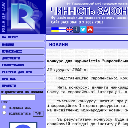
НА ПЕРШУ
НОВИНИ
НОВИНИ
ПУБЛІКАЦІЇ
ДОКУМЕНТИ
Конкурс для журналістів "Європейськ
ГОЛОСУВАННЯ
26 грудня, 2005 р.
РЕСУРСИ ДЛЯ НУО
Представництво Європейської Комісі
ПРО НАС
ПРОЕКТИ
Мета конкурсу: виявити найкращі м
Союзу та європейської інтеграції, а
підписатися на новини
Учасники конкурсу: штатні працівни
Email
інформаційних Інтернет-ресурсів та 
підписатись
на висвітленні міжнародних новин, з
відписатись
За результатами конкурсу буде від
ознайомчій поїздці до інституцій Єв