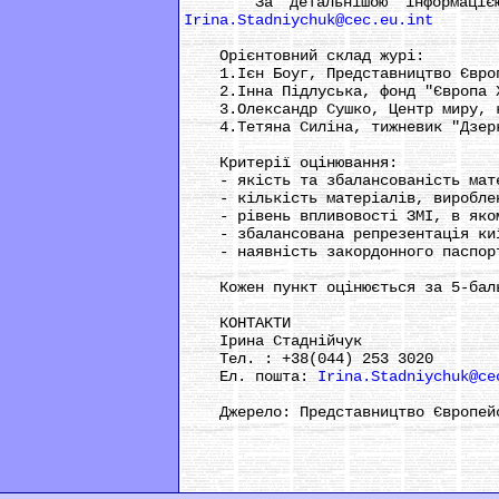
За детальнішою інформацією зв
Irina.Stadniychuk@cec.eu.int
Орієнтовний склад журі:
1.Ієн Боуг, Представництво Європе
2.Інна Підлуська, фонд "Європа 
3.Олександр Сушко, Центр миру, ко
4.Тетяна Силіна, тижневик "Дзерк
Критерії оцінювання:
- якість та збалансованість матер
- кількість матеріалів, вироблени
- рівень впливовості ЗМІ, в якому
- збалансована репрезентація київ
- наявність закордонного паспорт
Кожен пункт оцінюється за 5-бально
КОНТАКТИ
Ірина Стаднійчук
Тел. : +38(044) 253 3020
Ел. пошта:
Irina.Stadniychuk@ce
Джерело: Представництво Європейс