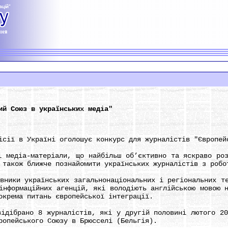
ий Союз в українських медіа"
ї в Україні оголошує конкурс для журналістів "Європейс
едіа-матеріали, що найбільш об’єктивно та яскраво розк
 також ближче познайомити українських журналістів з робо
ки українських загальнонаціональних і регіональних те
інформаційних агенцій, які володіють англійською мовою 
окрема питань європейської інтеграції.
ібрано 8 журналістів, які у другій половині лютого 200
ропейського Союзу в Брюсселі (Бельгія).