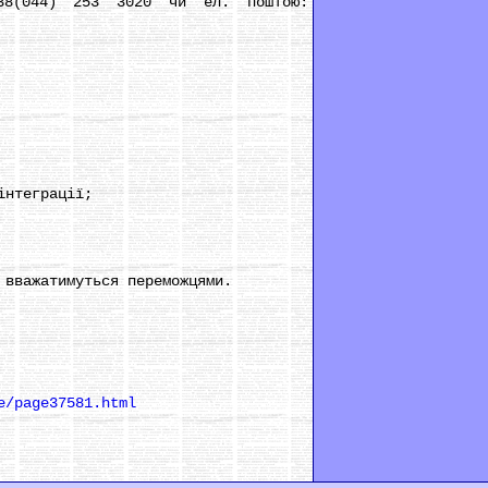
8(044) 253 3020 чи ел. поштою:
інтеграції;
вважатимуться переможцями.
e/page37581.html