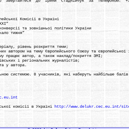
ертайтеся до Ірини Стаднійчук за телефоном: +3
йської Комісії в Україні
ХХІ”
нверсії та зовнішньої політики України
ало тижня”
іалу, рівень розкриття теми;
х автором на тему Європейського Союзу та європейської 
 працює автор, а також наклад/покриття ЗМІ;
ських і регіональних журналістів;
а у автора.
ю системою. 8 учасників, які наберуть найбільше балів 
c.eu.int
ької комісії в Україні
http://www.delukr.cec.eu.int/sit