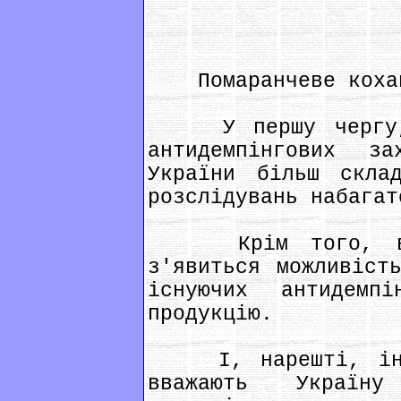
Помаранчеве кохан
У першу чергу, ц
антидемпінгових з
України більш скла
розслідувань набагат
Крім того, в ук
з'явиться можливіст
існуючих антидемп
продукцію.
І, нарешті, інші
вважають Україн