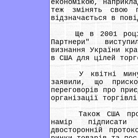
економікою, наприкла
теж змінять свою 
відзначається в пові
Ще в 2001 році ю
Партнери" виступ
визнання України кра
в США для цілей торг
У квітні минуло
заявили, що приско
переговорів про приє
організації торгівлі
Також США протяг
намір підписати
двосторонній проток