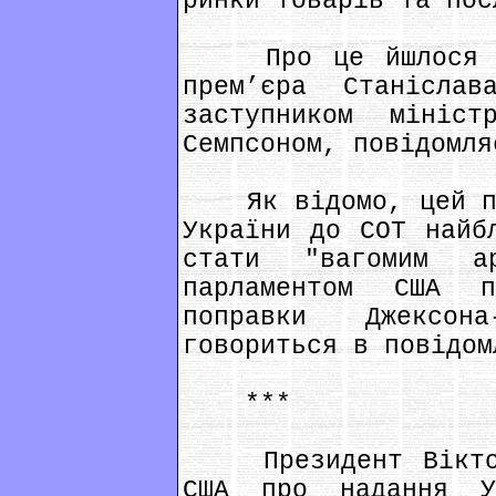
ринки товарів та пос
Про це йшлося на
прем’єра Станісла
заступником мініс
Семпсоном, повідомля
Як відомо, цей про
України до СОТ найб
стати "вагомим а
парламентом США п
поправки Джексон
говориться в повідом
***
Президент Віктор 
США про надання У