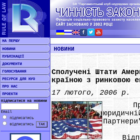
НА ПЕРШУ
НОВИНИ
НОВИНИ
ПУБЛІКАЦІЇ
ДОКУМЕНТИ
Сполучені Штати Амер
ГОЛОСУВАННЯ
країною з ринковою е
РЕСУРСИ ДЛЯ НУО
ПРО НАС
17 лютого, 2006 р.
ПРОЕКТИ
підписатися на новини
Про це
юридич
Email
підписатись
Партнери
відписатись
Відпові