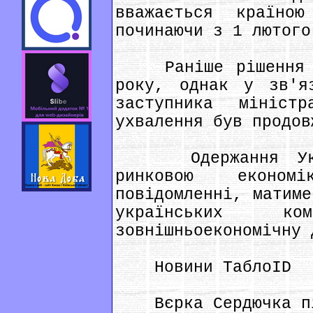
вважається країно
починаючи з 1 лютого
Раніше рішення оч
року, однак у зв'я
заступника мініст
ухвалення був продов
Одержання Украї
ринковою економ
повідомленні, матиме
українських к
зовнішньоекономічну 
Новини ТаблоID
Вєрка Сердючка пі