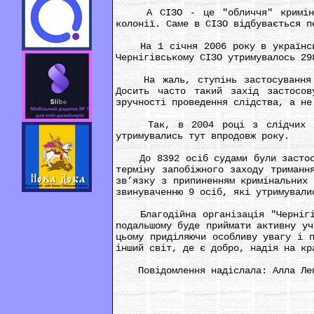
А СІЗО - це "обличчя" кримінальн
колонії. Саме в СІЗО відбувається п
На 1 січня 2006 року в українськи
Чернігівському СІЗО утримувалось 29
На жаль, ступінь застосування мі
Досить часто такий захід застосо
зручності проведення слідства, а не
Так, в 2004 році з слідчих ізол
утримувались тут впродовж року.
До 8392 осіб судами були застосов
терміну запобіжного заходу триманн
зв’язку з припиненням кримінальних
звинуваченню 9 осіб, які утримували
Благодійна організація "Чернігівс
подальшому буде приймати активну уч
цьому приділяючи особливу увагу і 
інший світ, де є добро, надія на кр
Повідомлення надіслала: Алла Лепех