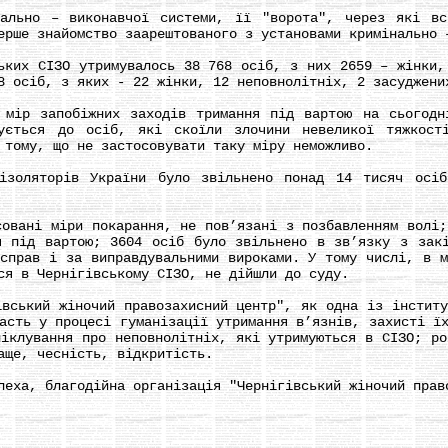
о – виконавчої системи, її "ворота", через які всі
ерше знайомство заарештованого з установами кримінально 
х СІЗО утримувалось 38 768 осіб, з них 2659 – жінки, 
8 осіб, з яких - 22 жінки, 12 неповнолітніх, 2 засуджени
р запобіжних заходів тримання під вартою на сьогодні 
вується до осіб, які скоїли злочини невеликої тяжкост
 тому, що не застосовувати таку міру неможливо.
яторів України було звільнено понад 14 тисяч осіб 
ані міри покарання, не пов’язані з позбавленням волі; 
я під вартою; 3604 осіб було звільнено в зв’язку з зак
 справ і за виправдувальними вироками. У тому числі, в м
ся в Чернігівському СІЗО, не дійшли до суду.
ький жіночий правозахисний центр", як одна із інституц
асть у процесі гуманізації утримання в’язнів, захисті ї
піклування про неповнолітніх, які утримуються в СІЗО; ро
аще, чесність, відкритість.
а, благодійна організація "Чернігівський жіночий прав