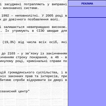
РЕКЛАМА
 засуджені потрапляють у виправні
– виконавчої системи.
1992 – неповнолітні. У 2005 році в
х до довічного позбавлення волі.
залишається невиправдано високою.
і. Їх утримують в СІЗО швидше для
(19,3%) від числа всіх осіб, які
до 2103 – у зв’язку із закінченням
інченням строку покарання, а 46 - в
инулому році, кримінальні справи по
ій громадянського суспільства, і в
хніх законних прав та інтересів, при
битиме спроби відкривати їм двері в
озахисний центр"