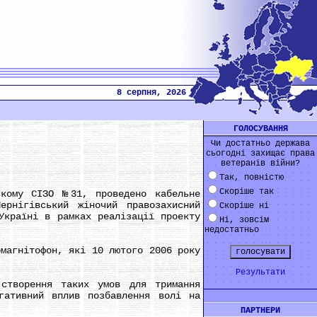
8 серпня, 2026
ГОЛОСУВАННЯ
Чи достатньо держава
сьогодні захищає права
ветеранів війни?
Так, повністю
Скоріше так
ому СІЗО №31, проведено кабельне
ернігівський жіночий правозахисний
Скоріше ні
Україні в рамках реалізації проекту
Ні, зовсім
недостатньо
агнітофон, які 10 лютого 2006 року
Результати
творення таких умов для тримання
гативний вплив позбавлення волі на
ПАРТНЕРИ