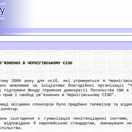
В’ЯЗНЕНИХ В ЧЕРНІГІВСЬКОМУ СІЗО
2006 року для осіб, які утримуються в Чернігівськ
ало можливим за ініціативи благодійної організації "Ч
ї підтримки Фонду сприяння демократії Посольства США в 
ю прав і свобод ув’язнених в Чернігівському СІЗО".
і місцевих спонсорів було придбано телевізор та відеом
ізолятор.
сьогодення є гуманізація пенітенціарної системи, с
і відповідали б європейським стандартам, зменшували не
спільства.