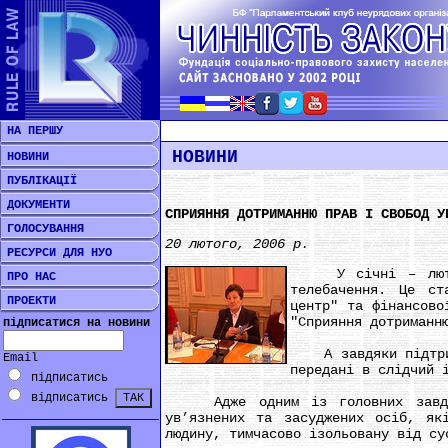
НА ПЕРШУ
НОВИНИ
НОВИНИ
ПУБЛІКАЦІЇ
ДОКУМЕНТИ
СПРИЯННЯ ДОТРИМАННЮ ПРАВ І СВОБОД У
ГОЛОСУВАННЯ
20 лютого, 2006 р.
РЕСУРСИ ДЛЯ НУО
У січні – лютому 
ПРО НАС
телебачення. Це ст
ПРОЕКТИ
центр" та фінансово
"Сприяння дотриманн
підписатися на новини
А завдяки підтримц
Email
передані в слідчий 
підписатись
відписатись
Адже одним із головних завдань 
ув’язнених та засуджених осіб, як
людину, тимчасово ізольовану від су