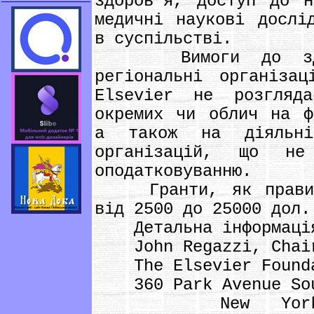
здоров'я, доступ до н
медичні наукові дослі
в суспільстві.
Вимоги до здобув
регіональні організа
Elsevіer не розгляд
окремих чи облич на ф
а також на діяльні
організацій, що не
оподатковуванню.
Гранти, як правило
від 2500 до 25000 дол.
Детальна інформаці
John Regazzі, Chaі
The Elsevіer Founda
360 Park Avenue So
New York, NY