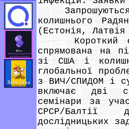
інфекцій. Заявки
Запрошуються д
колишнього Радя
(Естонія, Латвія
Короткий опис
спрямована на пі
зі США і колишн
глобальної пробл
з ВИЧ/СПИДОМ і с
включає дві ск
семінари за уча
СРСР/Балтії 
дослідницьких за