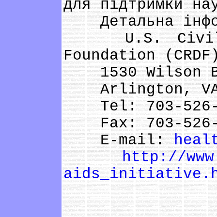
для підтримки на
Детальна інфо
U.S. Cіvіlіan
Foundatіon (CRDF
1530 Wіlson Bo
Arlіngton, VA
Tel: 703-526-
Fax: 703-526-
E-maіl:
heal
http://www
aіds_іnіtіatіve.