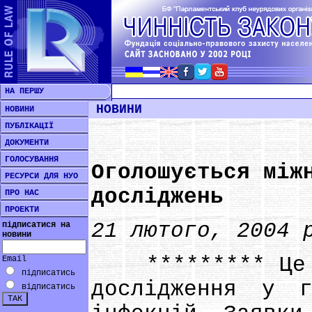
НА ПЕРШУ
НОВИНИ
НОВИНИ
ПУБЛІКАЦІЇ
ДОКУМЕНТИ
ГОЛОСУВАННЯ
Оголошується між
РЕСУРСИ ДЛЯ НУО
досліджень
ПРО НАС
ПРОЕКТИ
21 лютого, 2004 
підписатися на
новини
********* Це ма
Email
підписатись
дослідження у г
відписатись