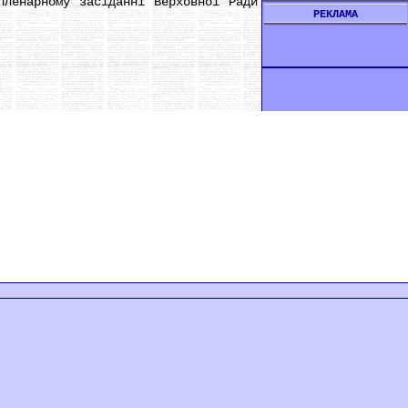
енарному засіданні Верховної Ради
РЕКЛАМА