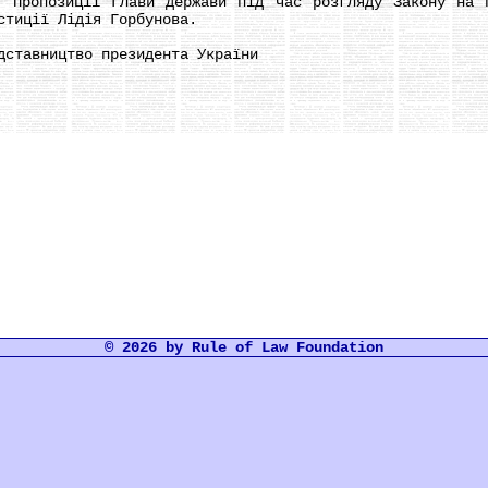
позиції Глави держави під час розгляду Закону на пл
стиції Лідія Горбунова.
тавництво президента України
© 2026 by Rule of Law Foundation