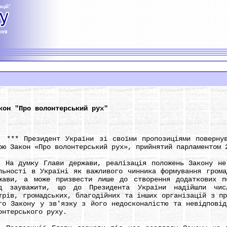
кон "Про волонтерський рух"
 Президент України зі своїми пропозиціями повернув 
ою Закон «Про волонтерський рух», прийнятий парламентом 
думку Глави держави, реалізація положень Закону не з
льності в Україні як важливого чинника формування грома
жави, а може призвести лише до створення додаткових п
д зауважити, що до Президента України надійшли чис
трів, громадських, благодійних та інших організацій з п
го Закону у зв'язку з його недосконалістю та невідповід
онтерського руху.