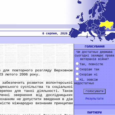
6 серпня, 2026
ГОЛОСУВАННЯ
Чи достатньо держава
сьогодні захищає права
ветеранів війни?
Так, повністю
Скоріше так
для повторного розгляду Верховною
23 лютого 2006 року.
Скоріше ні
Ні, зовсім
абезпечить розвиток волонтерської
недостатньо
дянського суспільства та соціальної
ерепон для такої діяльності. Також
ленні звернення від дослідницьких
роханням не допустити введення в дію
Результати
ністю міжнародно визнаним принципам
ПАРТНЕРИ