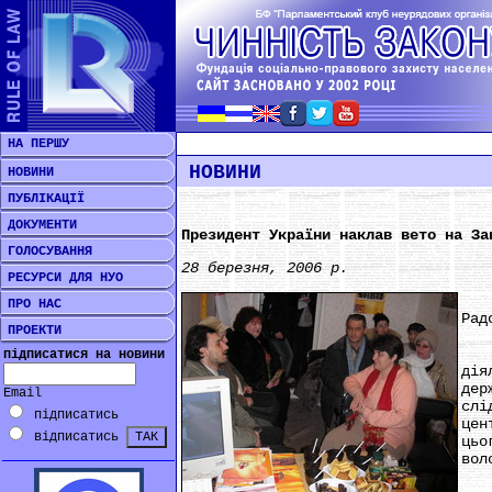
НА ПЕРШУ
НОВИНИ
НОВИНИ
ПУБЛІКАЦІЇ
ДОКУМЕНТИ
Президент України наклав вето на За
ГОЛОСУВАННЯ
28 березня, 2006 р.
РЕСУРСИ ДЛЯ НУО
***
ПРО НАС
Рад
ПРОЕКТИ
На 
підписатися на новини
дія
дер
Email
слі
підписатись
цен
відписатись
цьо
вол