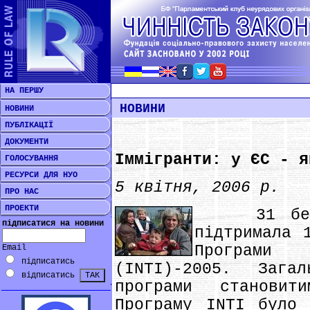
НА ПЕРШУ
НОВИНИ
НОВИНИ
ПУБЛІКАЦІЇ
ДОКУМЕНТИ
Іммігранти: у ЄС - я
ГОЛОСУВАННЯ
РЕСУРСИ ДЛЯ НУО
5 квітня, 2006 р.
ПРО НАС
ПРОЕКТИ
31 березн
підписатися на новини
підтримала 
Програми 
Email
підписатись
(INTI)-2005. Зага
відписатись
програми станови
Програму INTI було 