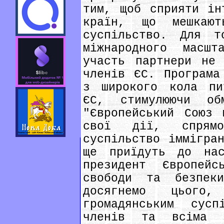
тим, щоб сприяти ін
країн, що мешкаю
суспільство. Для т
міжнародного масш
участь партнери не
членів ЄС. Програма
з широкого кола пи
ЄС, стимулюючи об
"Європейський Союз 
свої дії, спрям
суспільство іммігра
ще приїдуть до на
президент Європей
свободи та безпек
досягнемо цього
громадянським сусп
членів та всіма з