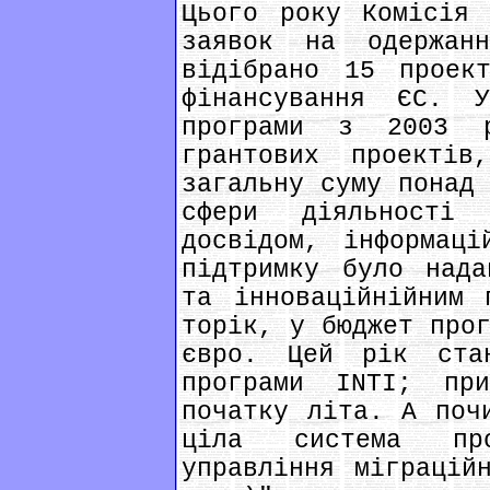
Цього року Комісія 
заявок на одержан
відібрано 15 проек
фінансування ЄС. 
програми з 2003 
грантових проекті
загальну суму понад
сфери діяльності
досвідом, інформаці
підтримку було нада
та інноваційнійним 
торік, у бюджет про
євро. Цей рік ста
програми INTI; пр
початку літа. А поч
ціла система про
управління міграцій