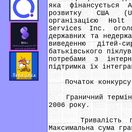
яка фінансується А
розвитку США (U
організацією Holt 
Services Inc. огол
державних та недержа
виведенню дітей-с
батьківського піклув
потребами з інтер
підтримка їх інтегра
Початок конкурсу: 
Граничний термін п
2006 року.
Тривалість прое
Максимальна сума гра