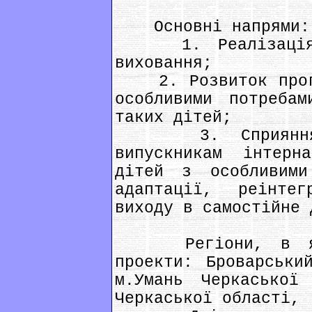
Основні напрями:
1. Реалізація п
виховання;
2. Розвиток прогр
особливими потреба
таких дітей;
3. Сприяння ст
випускникам інтерн
дітей з особливими
адаптації, реінте
виходу в самостійне 
Регіони, в яких
проекти: Броварськи
м.Умань Черкаської
Черкаської області,