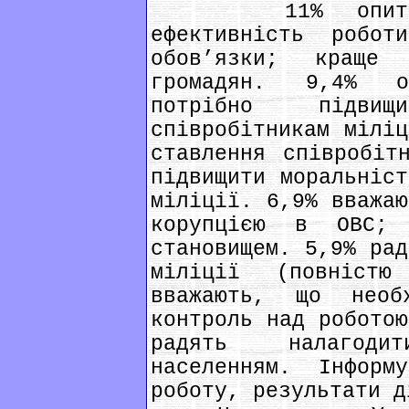
11% опитаних 
ефективність робот
обов’язки; краще
громадян. 9,4% о
потрібно підви
співробітникам міліц
ставлення співробіт
підвищити моральніст
міліції. 6,9% вважаю
корупцією в ОВС; 
становищем. 5,9% рад
міліції (повніст
вважають, що необ
контроль над роботою
радять налагоди
населенням. Інформ
роботу, результати д