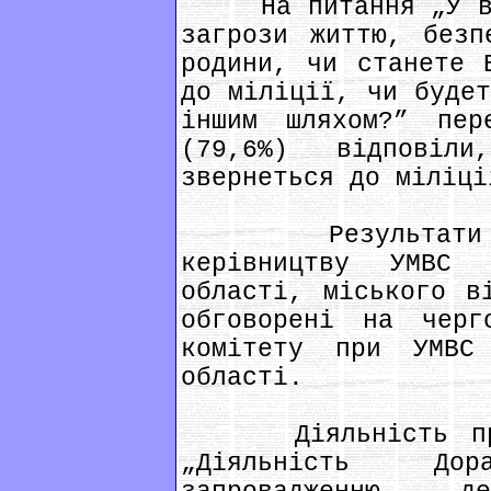
На питання „У вип
загрози життю, безп
родини, чи станете 
до міліції, чи будет
іншим шляхом?” пер
(79,6%) відповіл
звернеться до міліці
Результати зві
керівництву УМВС 
області, міського в
обговорені на черг
комітету при УМВС
області.
Діяльність прохо
„Діяльність До