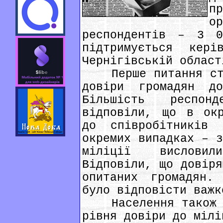
п
о
респондентів – 3 0
підтримується кер
Чернігівській област
Перше питання стос
довіри громадян до
Більшість респо
відповіли, що в окр
до співробітників
окремих випадках – з
міліції висловил
Відповіли, що довіря
опитаних громадян.
було відповісти важк
Населення також ви
рівня довіри до мілі