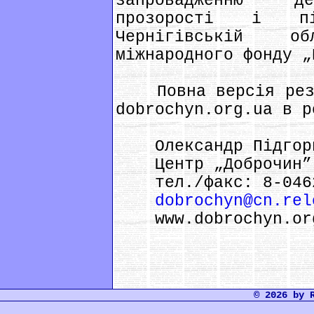
запровадженню де
прозорості і пі
Чернігівській о
міжнародного фонду „
Повна версія резул
dobrochyn.org.ua в р
Олександр Підгор
Центр „Доброчин”
тел./факс: 8-0462
dobrochyn@cn.rel
www.dobrochyn.or
© 2026 by 