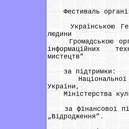
Фестиваль організ
Українською Гель
людини
Громадською орган
інформаційних те
мистецтв”
за підтримки:
Національної спі
України,
Міністерства культ
за фінансової підт
„Відродження”.