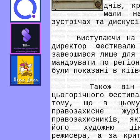
днів, к
мали н
зустрічах та дискусі
Виступаючи на за
директор Фестивалю
завершився лише для 
мандрувати по регіон
були показані в кіїв
Також він нага
цьогорічного Фестива
тому, що в цьому
правозахисне ж
правозахисників, я
його художню цін
режисера, а за крит