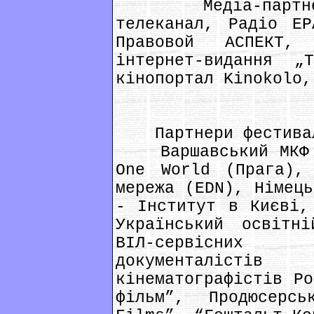
Медіа-партнери:
телеканал, Радіо ЕР
Правовой АСПЕКТ,
інтернет-видання „Т
кінопортал Kinokolo,
Партнери фестива
Варшавський МКФ H
One World (Прага), 
мережа (EDN), Німець
- Інститут в Києві,
Український освітн
ВІЛ-сервісних 
документаліс
кінематографістів Ро
фільм”, Продюсерсь