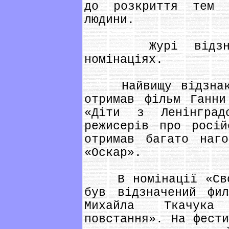
до розкриття тем 
людини.
Журі відзначи
номінаціях.
Найвищу відзнаку 
отримав фільм Ганни
«Діти з Ленінград
режисерів про росій
отримав багато наг
«Оскар».
В номінації «Своб
був відзначений фил
Михайла Ткачука 
повстання». На фести