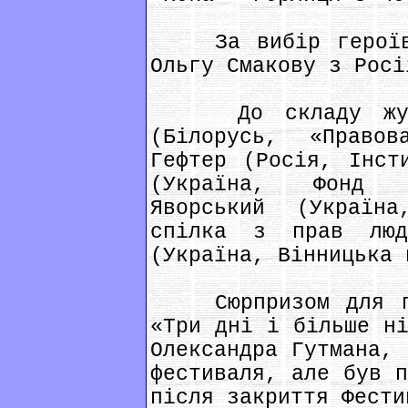
За вибір героїв ж
Ольгу Смакову з Росі
До складу журі 
(Білорусь, «Правов
Гефтер (Росія, Інст
(Україна, Фонд В
Яворський (Україна
спілка з прав люд
(Україна, Вінницька 
Сюрпризом для гля
«Три дні і більше ні
Олександра Гутмана, 
фестиваля, але був п
після закриття Фести