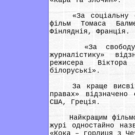
«Кара та злочин».
«За соціальну спр
фільм Томаса Балм
Фінляднія, Франція.
«За свободу сл
журналістику» відз
режисера Віктора
білоруські».
За краще висвітл
правах» відзначено 
США, Греція.
Найкращим фільмом
журі одностайно наз
«Кока – горлиця з Че