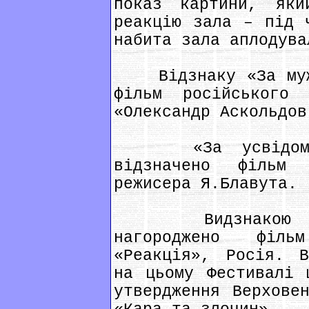
показ картини, яки
реакцію зала – під 
набита зала аплодува
Відзнаку «За мужн
фільм російського 
«Олександр Аскольдов
«За усвідомлен
відзначено фільм
режисера Я.Блавута.
Видзнакою «За 
нагороджено філь
«Реакція», Росія. В
на цьому Фестивалі 
утвердження Верхове