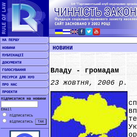
НА ПЕРШУ
НОВИНИ
НОВИНИ
ПУБЛІКАЦІЇ
ДОКУМЕНТИ
Владу - громадам
ГОЛОСУВАННЯ
РЕСУРСИ ДЛЯ НУО
23 жовтня, 2006 р.
ПРО НАС
ПРОЕКТИ
*
підписатися на новини
с
в
Email
підписатись
т
відписатись
У
о