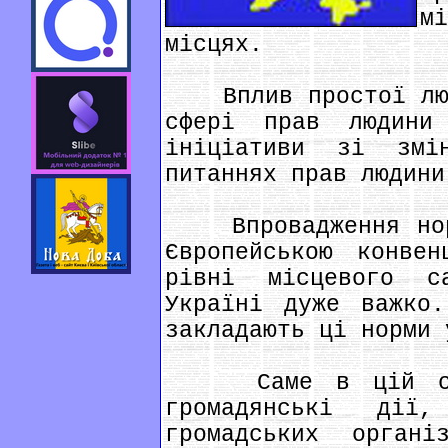
м
місцях.
Вплив простої люди
сфері прав людини
ініціативи зі змі
питаннях прав людини
Впровадження норм
Європейською конве
рівні місцевого с
Україні дуже важко.
закладають ці норми 
Саме в цій ситу
громадянські дії
громадських орган