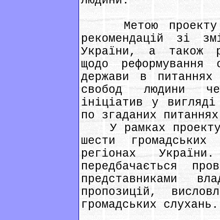
людини.
Метою проекту є 
рекомендацій зі зм
України, а також р
щодо реформування 
держави в питаннях
свобод людини че
ініціатив у вигляді
по згаданих питаннях
У рамках проекту п
шести громадських
регіонах України
передбачається про
представниками в
пропозицій, вислов
громадських слухань.