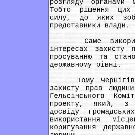
розгляду органами м
Тобто рішення цих
силу, до яких зобо
представники влади.
Саме використо
інтересах захисту 
просуванню та стан
державному рівні.
Тому Чернігівськ
захисту прав людини
Гельсінського Комі
проекту, який, з 
досвіду громадськи
використання міс
коригування держав