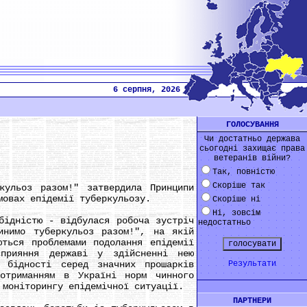
6 серпня, 2026
ГОЛОСУВАННЯ
Чи достатньо держава
сьогодні захищає права
ветеранів війни?
Так, повністю
Скоріше так
льоз разом!" затвердила Принципи
мовах епідемії туберкульозу.
Скоріше ні
Ні, зовсім
дністю - відбулася робоча зустріч
недостатньо
инимо туберкульоз разом!", на якій
ються проблемами подолання епідемії
сприяння державі у здійсненні нею
я бідності серед значних прошарків
Результати
дотриманням в Україні норм чинного
 моніторингу епідемічної ситуації.
ПАРТНЕРИ