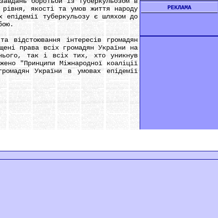
авдань боротьби із туберкульозом в
РЕКЛАМА
 рівня, якості та умов життя народу
х епідемії туберкульозу є шляхом до
бою.
а відстоювання інтересів громадян
щені права всіх громадян України на
нього, так і всіх тих, хто уникнув
жено "Принципи Міжнародної коаліції
громадян України в умовах епідемії