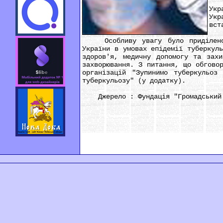
Як 
Укр
Укр
вст
Особливу увагу було приділено ст
України в умовах епідемії туберкул
здоров'я, медичну допомогу та зах
захворювання. З питання, що обгово
організацій "Зупинимо туберкульоз
туберкульозу" (у додатку).
Джерело : Фундація "Громадський р