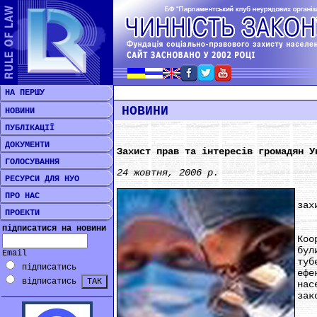
НА ПЕРШУ
НОВИНИ
НОВИНИ
ПУБЛІКАЦІЇ
ДОКУМЕНТИ
Захист прав та інтересів громадян У
ГОЛОСУВАННЯ
24 жовтня, 2006 р.
РЕСУРСИ ДЛЯ НУО
***
ПРО НАС
зах
ПРОЕКТИ
17 
підписатися на новини
Коо
бул
Email
туб
підписатись
ефе
відписатись
нас
зак