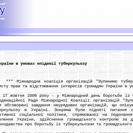
країни в умовах епідемії туберкульозу
 Міжнародна коаліція організацій "Зупинимо туберку
исту прав та відстоювання інтересів громадян України в у
жовтня 2006 року - у Міжнародний день боротьби із бі
рдинаційної Ради Міжнародної Коаліції організацій "Зуп
и обговорені завдання неурядових організацій, що опіку
еркульозу в Україні. Зокрема були підняті питання 
ктивної соціальної політики, спрямованої на подоланн
елення України, здійснення громадського контролю за 
онодавства про боротьбу із туберкульозом та громадського