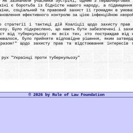
зазначили учасники зустрічі, одним з першочергових з
аїні є боротьба із бідністю нашого народу, а підвищення
аїни, соціальний та правовий захист її громадян в умова
ановлення ефективного контролю за цією інфекційною хворо
ратегії і тактиці дій Коаліції щодо захисту прав т
ьозу. Було підкреслено, що мають бути забезпечені і захи
ист від туберкульозу: як всіх тих, хто постраждав від 
рювалося, було прийняте відповідне рішення, яким затверд
 разом!" щодо захисту прав та відстоювання інтересів 
ух "Українці проти туберкульозу"
© 2026 by Rule of Law Foundation