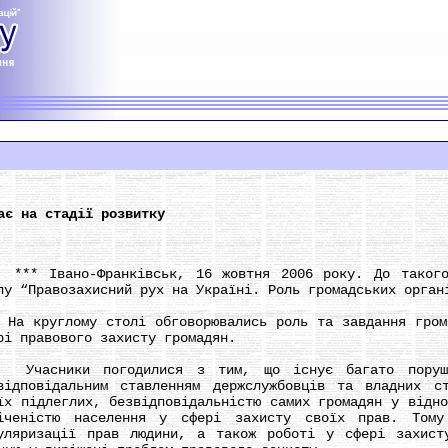
ає на стадії розвитку
 Івано-Франківськ, 16 жовтня 2006 року. До такого 
лу “Правозахисний рух на Україні. Роль громадських орган
круглому столі обговорювались роль та завдання грома
рі правового захисту громадян.
асники погодилися з тим, що існує багато порушен
відповідальним ставленням держслужбовців та владних с
їх підлеглих, безвідповідальністю самих громадян у відн
іченістю населення у сфері захисту своїх прав. Тому
уляризації прав людини, а також роботі у сфері захист