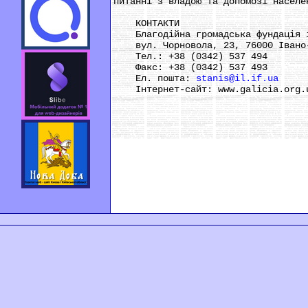
питанні з владою та допомозі населе
КОНТАКТИ
Благодійна громадська фундація і
вул. Чорновола, 23, 76000 Івано-
Тел.: +38 (0342) 537 494
Факс: +38 (0342) 537 493
Ел. пошта:
stanis@il.if.ua
Інтернет-сайт: www.galicia.org.