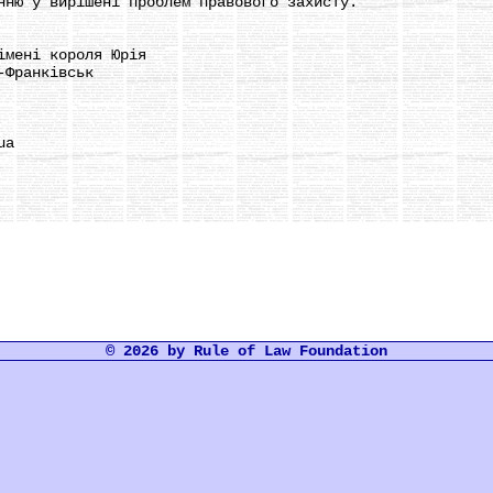
нню у вирішені проблем правового захисту.
мені короля Юрія
Франківськ
ua
© 2026 by Rule of Law Foundation