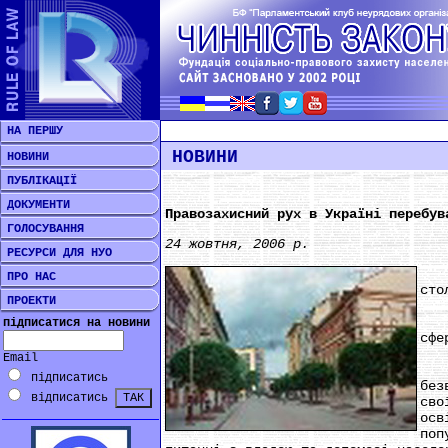
НА ПЕРШУ
НОВИНИ
НОВИНИ
ПУБЛІКАЦІЇ
ДОКУМЕНТИ
Правозахисний рух в Україні перебув
ГОЛОСУВАННЯ
24 жовтня, 2006 р.
РЕСУРСИ ДЛЯ НУО
***
ПРО НАС
сто
ПРОЕКТИ
На 
підписатися на новини
сфе
Email
Уч
підписатись
без
відписатись
сво
осв
поп