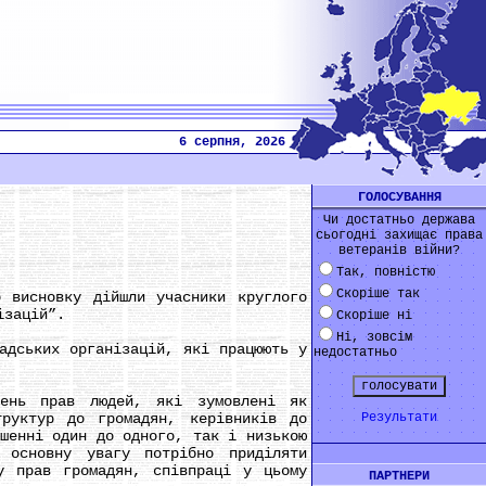
6 серпня, 2026
ГОЛОСУВАННЯ
Чи достатньо держава
сьогодні захищає права
ветеранів війни?
Так, повністю
Скоріше так
висновку дійшли учасники круглого
ізацій”.
Скоріше ні
Ні, зовсім
дських організацій, які працюють у
недостатньо
ь прав людей, які зумовлені як
труктур до громадян, керівників до
Результати
ошенні один до одного, так і низькою
 основну увагу потрібно приділяти
у прав громадян, співпраці у цьому
ПАРТНЕРИ