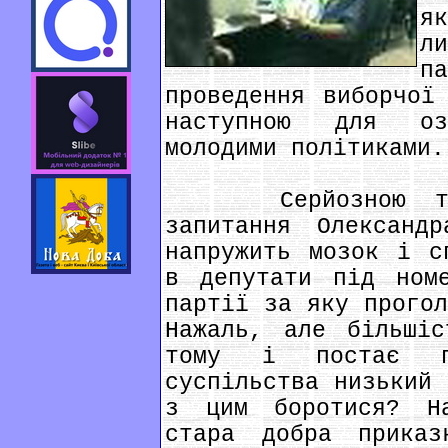
я
л
п
проведення виборчої
наступною для оз
молодими політиками.
Серйозною темо
запитання Олександ
напружить мозок і с
в депутати під ном
партії за яку прогол
Нажаль, але більші
тому і постає п
суспільства низький 
з цим боротися? Н
стара добра прика