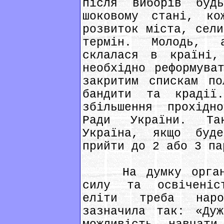
після виборів будь
шоковому стані, ко
розвиток міста, сели
термін. Молодь, 
склалася в країні,
необхідно реформува
закритим спискам по
бандити та крадії.
збільшення прохідн
Ради України. Та
Україна, якщо буд
прийти до 2 або 3 па
На думку організ
силу та освіченіс
еліти треба наро
зазначила так: «Ду