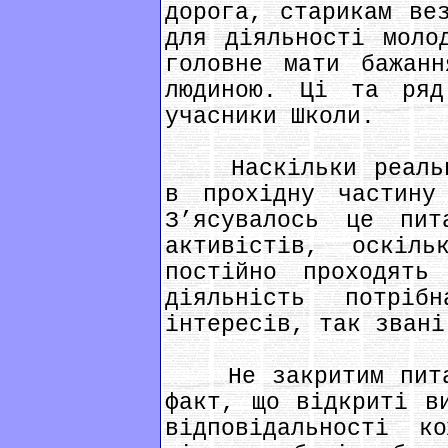
дорога, старикам ве
для діяльності моло
головне мати бажанн
людиною. Ці та ряд
учасники Школи.
Наскільки реально
в прохідну частину
З’ясувалось це пи
активістів, оскіл
постійно проходять
діяльність потрі
інтересів, так звані
Не закритим питан
факт, що відкриті в
відповідальності к