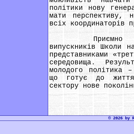
можливість навчат
політики нову генер
мати перспективу, 
всіх координаторів п
Приємно зазна
випускників Школи н
представниками «трет
середовища. Резул
молодого політика –
що готує до життя
сектору нове поколін
© 2026 by 