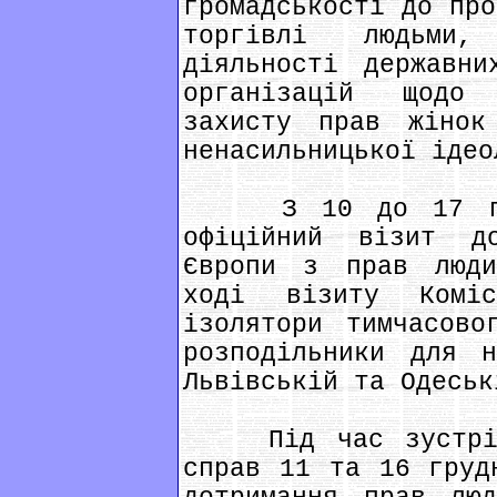
громадськості до про
торгівлі людьми
діяльності державни
організацій щодо 
захисту прав жінок
ненасильницької ідео
З 10 до 17 груд
офіційний візит д
Європи з прав люди
ході візиту Коміс
ізолятори тимчасово
розподільники для н
Львівській та Одеськ
Під час зустрічі
справ 11 та 16 груд