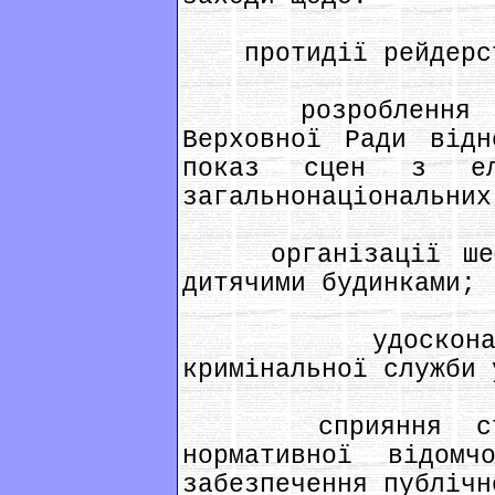
протидії рейдерс
розроблення про
Верховної Ради відн
показ сцен з еле
загальнонаціональних
організації шефс
дитячими будинками;
удосконалення
кримінальної служби 
сприяння створ
нормативної відом
забезпечення публічн