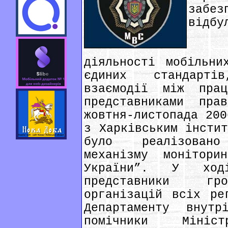
забе
відбу
З м
діяльності мобільни
єдиних стандарті
взаємодії між пра
представниками пра
жовтня-листопада 200
з Харківським інстит
було реалізовано
механізму монітори
України”. У ході
представники гро
організацій всіх ре
Департаменту внут
помічники Мініс