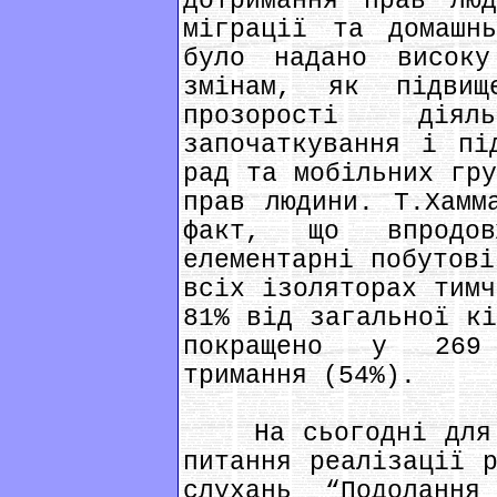
дотримання прав люд
міграції та домашнь
було надано високу
змінам, як підвищ
прозорості дія
започаткування і пі
рад та мобільних гру
прав людини. Т.Хамм
факт, що впродо
елементарні побутові
всіх ізоляторах тимч
81% від загальної кі
покращено у 269 
тримання (54%).
На сьогодні для М
питання реалізації р
слухань “Подолання