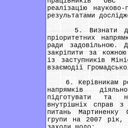
працівників ОВС 
реалізацію науково-
результатами дослідж
5. Визнати діял
пріоритетних напрям
ради задовільною. Д
закріпити за кожною
із заступників Міні
взаємодії Громадсько
6. Керівникам роб
напрямків діяльн
підготувати та н
внутрішніх справ з
питань Мартиненку 
групи на 2007 рік, 
заходи щодо: