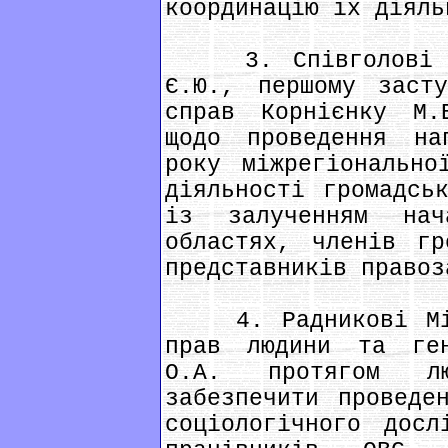
координацію їх діяль
3. Співголові Гр
Є.Ю., першому засту
справ Корнієнку М.
щодо проведення на
року міжрегіонально
діяльності громадсь
із залученням на
областях, членів гр
представників правоз
4. Радникові Міні
прав людини та ген
О.А. протягом лю
забезпечити проведе
соціологічного досл