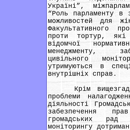
Україні”, міжпарла
“Роль парламенту в 
можливостей для жі
Факультативного пр
проти тортур, які 
відомчої нормати
менеджменту, заб
цивільного моніт
утримуються в спец
внутрішніх справ.
Крім вищезгадани
проблеми налагоджен
діяльності Громадсь
забезпечення пра
громадських рад
моніторингу дотриман