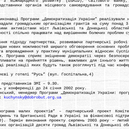
 з міжнародного розвитку (USAID), Світового Банку,
едставники органів місцевого самоврядування та громад
навці Програми „Демократизація України” реалізували н
надали громадським організаціям грантів на суму понад 3
кими активістами міст Львівської та Донецької областе
ності спільно працювати над вирішенням болючих проблем с
 підходу партнерства, розвиваючи партнерські робочі 
дам нових можливостей ширшого обговорення основних проб
та впровадження у практику муніципальних відносин Суспі
и. Програма сприяє зміцненню демократії через безпосер
пливати на прийняття рішень, важливих для їхнього житт
щі реалізації яких будуть також розглянуті під час конфе
ві у готелі “Русь” (вул. Госпітальна,4)
редставників ЗМІ – 9.30.
у конференції до 24 січня 2002 року.
кий, менеджер Програми „Демократизація України: прогр
l:
kuchynsky@dobrobut.org.ua
ама малих проектів” – партнерський проект Комітету
джень та Британської Ради в Україні за фінансової підтр
D). Термін виконання проекту серпень 2003 року – люти
ких організацій десяти громад Львівської та Донецької об