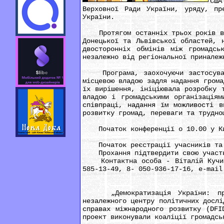
США
Верховної Ради України, уряду, пр
України.
Протягом останніх трьох років вико
Донецької та Львівської областей, 
двосторонніх обмінів між громадсь
незалежно від регіональної приналеж
Програма, заохочуючи застосування
місцевою владою задля надання грома
їх вирішення, ініціювала розробку 
владою і громадськими організаціям
співпраці, надання їм можливості в
розвитку громад, переваги та трудно
Початок конференції о 10.00 у Киє
Початок реєстрації учасників та п
Прохання підтвердити свою участь 
Контактна особа - Віталій Кучинсь
585-13-49, 8- 050-936-17-16, e-mai
„Демократизація України: прогр
незалежного центру політичних дослі
справах міжнародного розвитку (DFI
проект виконували коаліції громадсь