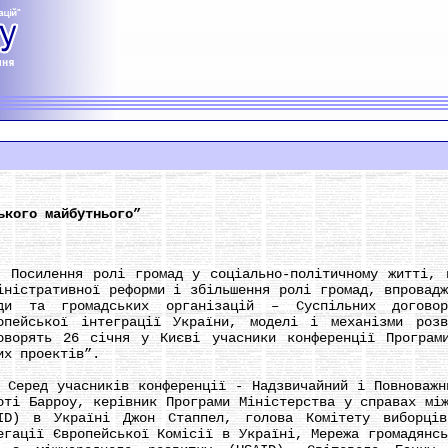
ького майбутнього”
илення ролі громад у соціально-політичному житті, пе
іністративної реформи і збільшення ролі громад, впровад
ди та громадських організацій – Суспільних догово
опейської інтеграції України, моделі і механізми роз
оворять 26 січня у Києві учасники конференції Програми
их проектів”.
ед учасників конференції - Надзвичайний і Повноважни
оті Барроу, керівник Програми Міністерства у справах мі
ID) в Україні Джон Стаппел, голова Комітету виборців
егації Європейської Комісії в Україні, Мережа громадянс