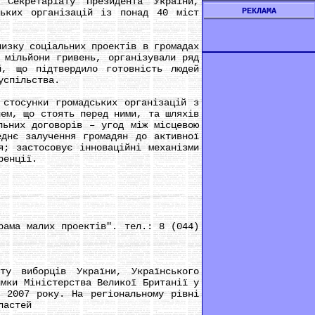
 Секретаріату Президента України,
РЕКЛАМА
ських організацій із понад 40 міст
изку соціальних проектів в громадах
 мільйони гривень, організували ряд
й, що підтвердило готовність людей
успільства.
стосунки громадських організацій з
лем, що стоять перед ними, та шляхів
льних договорів – угод між місцевою
еднє залучення громадян до активної
я; застосовує інноваційні механізми
ренції.
ама малих проектів". тел.: 8 (044)
 виборців України, Українського
имки Міністерства Великої Британії у
й 2007 року. На регіональному рівні
ластей