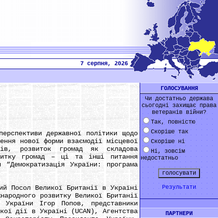
7 серпня, 2026
ГОЛОСУВАННЯ
Чи достатньо держава
сьогодні захищає права
ветеранів війни?
Так, повністю
Скоріше так
рспективи державної політики щодо
ження нової форми взаємодії місцевої
Скоріше ні
рів, розвиток громад як складова
Ні, зовсім
витку громад – ці та інші питання
недостатньо
 “Демократизація України: програма
й Посол Великої Британії в Україні
Результати
жнародного розвитку Великої Британії
 України Ігор Попов, представники
ької дії в Україні (UCAN), Агентства
ПАРТНЕРИ