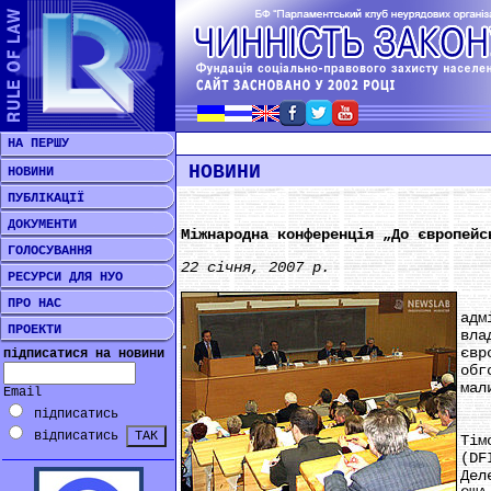
НА ПЕРШУ
НОВИНИ
НОВИНИ
ПУБЛІКАЦІЇ
ДОКУМЕНТИ
Міжнародна конференція „До європейс
ГОЛОСУВАННЯ
22 січня, 2007 р.
РЕСУРСИ ДЛЯ НУО
Пос
ПРО НАС
адм
ПРОЕКТИ
вла
євр
підписатися на новини
обг
мал
Email
підписатись
Сер
відписатись
Тім
(DF
Дел