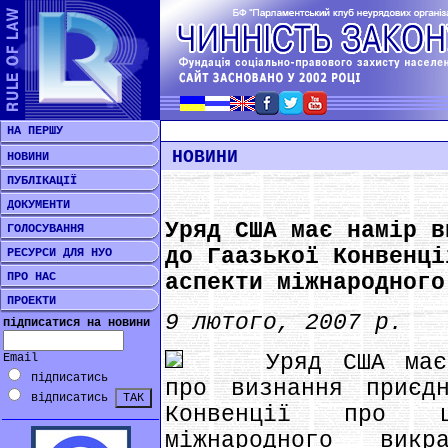
НА ПЕРШУ
НОВИНИ
НОВИНИ
ПУБЛІКАЦІЇ
ДОКУМЕНТИ
Уряд США має намір в
ГОЛОСУВАННЯ
до Гаазької Конвенці
РЕСУРСИ ДЛЯ НУО
ПРО НАС
аспекти міжнародного
ПРОЕКТИ
9 лютого, 2007 р.
підписатися на новини
Уряд США має на
Email
підписатись
про визнання приєд
відписатись
Конвенції про ци
міжнародного вик