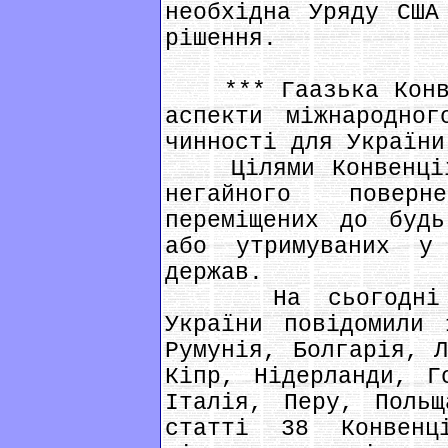
необхідна Уряду США
рішення.
*** Гаазька Конвен
аспекти міжнародног
чинності для України
Цілями Конвенції 
негайного поверн
переміщених до будь
або утримуваних у
держав.
На сьогодні про
України повідомили 
Румунія, Болгарія, Л
Кіпр, Нідерланди, Г
Італія, Перу, Польщ
статті 38 Конвенц