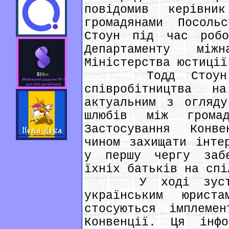
повідомив керівн
громадянами Посол
Стоун під час робо
Департаменту міжн
Міністерства юстиції
Тодд Стоун під
співробітництва 
актуальним з огляду
шлюбів між грома
Застосування Конв
чином захищати інте
у першу чергу заб
їхніх батьків на спі
У ході зустріч
українським юрист
стосуються імплеме
Конвенції. Ця інф