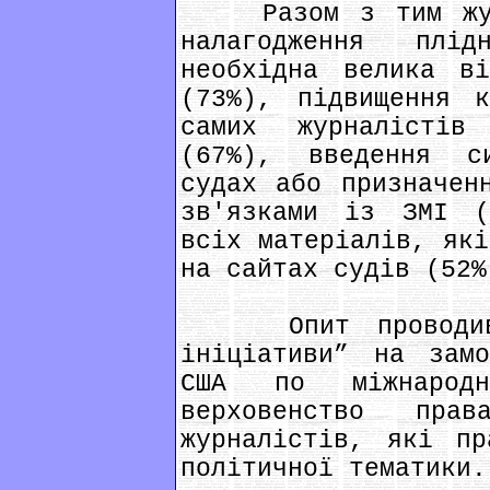
Разом з тим журн
налагодження плі
необхідна велика ві
(73%), підвищення к
самих журналістів
(67%), введення с
судах або призначен
зв'язками із ЗМІ (
всіх матеріалів, які
на сайтах судів (52%
Опит проводився 
ініціативи” на замо
США по міжнародн
верховенство пра
журналістів, які пр
політичної тематики.