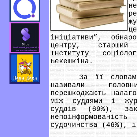
н
р
ж
ц
ініціативи”, обнар
центру, старший 
Інституту соціол
Бекешкіна.
За її словами, п
називали голов
перешкоджають налаго
між суддями і журн
суддів (69%), за
непоінформованість
судочинства (46%), і