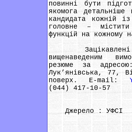
повинні бути підгот
якомога детальніше 
кандидата кожній із
головне – містити
функцій на кожному н
Зацікавлені ос
вищенаведеним вим
резюме за адресо
Лук’янівська, 77, В
поверх. E-mail:
(044) 417-10-57
Джерело : УФСІ