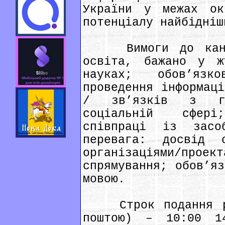
України у межах ок
потенціалу найбідніш
Вимоги до кандид
освіта, бажано у ж
науках; обов’яз
проведення інформаці
/ зв’язків з гр
соціальній сфері
співпраці із засо
перевага: досвід 
організаціями/п
спрямування; обов’яз
мовою.
Строк подання рез
поштою) – 10:00 1