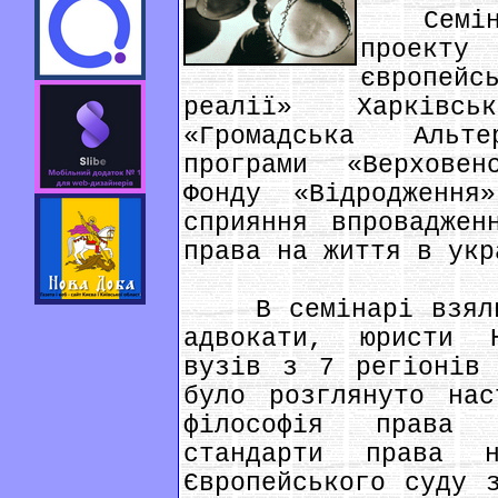
Семінар
проект
європейс
реалії» Харківсь
«Громадська Альт
програми «Верховен
Фонду «Відродженн
сприяння впроваджен
права на життя в укр
В семінарі взяли 
адвокати, юристи 
вузів з 7 регіонів 
було розглянуто нас
філософія права 
стандарти права 
Європейського суду 