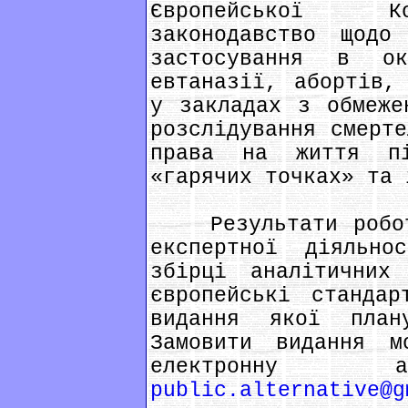
Європейської Ко
законодавство щод
застосування в ок
евтаназії, абортів,
у закладах з обмеже
розслідування смерте
права на життя п
«гарячих точках» та 
Результати роботи
експертної діяльно
збірці аналітичних
європейські стандар
видання якої план
Замовити видання м
електронну ад
public.alternative@g