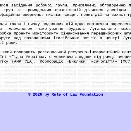
 засідання робочої групи, присвячені обговоренню пр
х груп та громадських організацій ділилися досвідом 
офіційних звернень, листів, скарг, прямі дії на захист г
 також і низку подальших дій щодо вирішення окреслени
ія «лежачого» пікетування будівлі Луганського міськ
робка проекту моніторингу фінансування передвиборчих шт
аруги над похованнями італійських вояків в центрі Луг
ої ради.
ий проводить регіональний ресурсно-інформаційний цент
їні «Гідна Україна», є можливим завдяки підтримці амери
итку (АМР США), Корпорацію «Виклики Тисячоліття» (МСС
© 2026 by Rule of Law Foundation