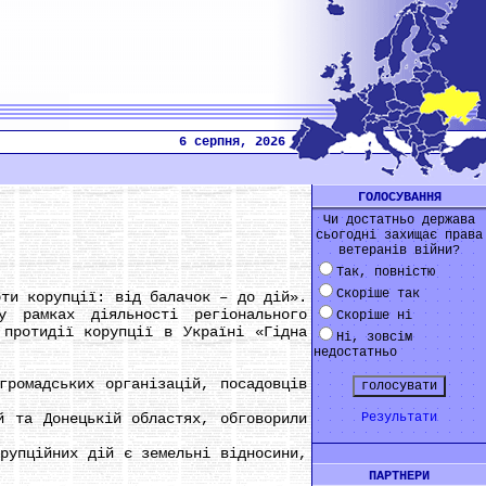
6 серпня, 2026
ГОЛОСУВАННЯ
Чи достатньо держава
сьогодні захищає права
ветеранів війни?
Так, повністю
Скоріше так
и корупції: від балачок – до дій».
у рамках діяльності регіонального
Скоріше ні
 протидії корупції в Україні «Гідна
Ні, зовсім
недостатньо
ромадських організацій, посадовців
 та Донецькій областях, обговорили
Результати
упційних дій є земельні відносини,
ПАРТНЕРИ