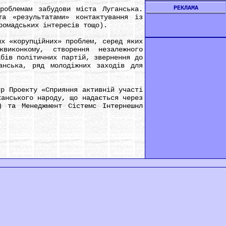
РЕКЛАМА
облемам забудови міста Луганська.
та «результатами» контактування із
ромадських інтересів тощо).
х «корупційних» проблем, серед яких
виконкому, створення незалежного
абів політичних партій, звернення до
анська, ряд молодіжних заходів для
р Проекту «Сприяння активній участі
канського народу, що надається через
) та Менеджмент Сістемс Інтернешнл