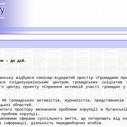
ок – до дій.
ьку відбувся семінар-відкритий простір «Громадами прот
вся Східноукраїнським центром громадських ініціатив 
ого центру проекту «Сприяння активній участі громадян у
громадських активістів, журналістів, представників г
цької областей.
го простору визначили проблеми корупції в Луганській
 проблем корупції.
ивими сферами суспільного життя, що потерпають від кор
ї інформації, діяльність передвиборчих штабів.