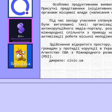
Особливо продуктивними виявилися
Присутні представники ініціативни
органами місцевої влади (написання 
Під час заходу учасники спланували
були виголошені такі: організац
антикорупційного медіа-порталу, роз
міжнародної спільноти з приводу н
активізації роботи міської молодіжн
Здійснення відкритого простору, як
громадян у протидії корупції в Укра
Агентство США з Міжнародного розв
(MSI).
джерело: civic.ua