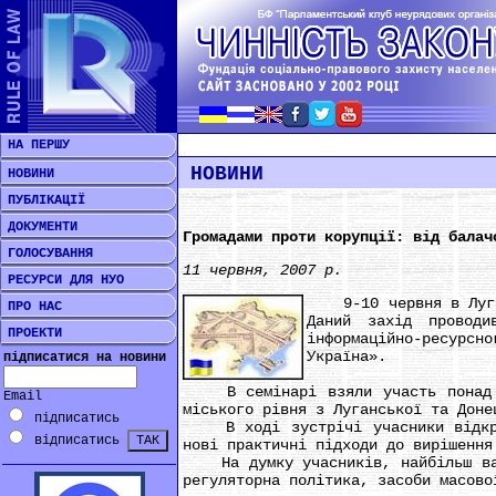
НА ПЕРШУ
НОВИНИ
НОВИНИ
ПУБЛІКАЦІЇ
ДОКУМЕНТИ
Громадами проти корупції: від балач
ГОЛОСУВАННЯ
11 червня, 2007 р.
РЕСУРСИ ДЛЯ НУО
9-10 червня в Луганс
ПРО НАС
Даний захід проводи
ПРОЕКТИ
інформаційно-ресурсн
Україна».
підписатися на новини
В семінарі взяли участь понад 40 
Email
міського рівня з Луганської та Доне
підписатись
В ході зустрічі учасники відкрито
відписатись
нові практичні підходи до вирішення
На думку учасників, найбільш важл
регуляторна політика, засоби масово