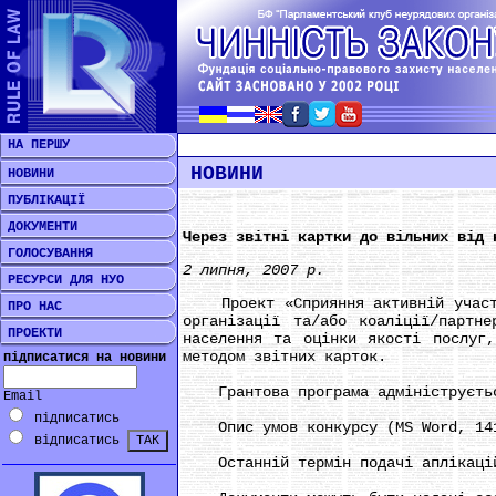
НА ПЕРШУ
НОВИНИ
НОВИНИ
ПУБЛІКАЦІЇ
ДОКУМЕНТИ
Через звітні картки до вільних від 
ГОЛОСУВАННЯ
2 липня, 2007 р.
РЕСУРСИ ДЛЯ НУО
Проект «Сприяння активній участі 
ПРО НАС
організації та/або коаліції/партн
ПРОЕКТИ
населення та оцінки якості послуг,
методом звітних карток.
підписатися на новини
Грантова програма адмініструється
Email
підписатись
Опис умов конкурсу (MS Word, 14
відписатись
Останній термін подачі аплікаційн