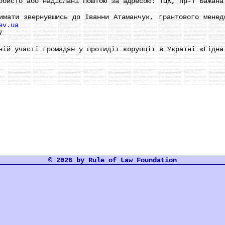
сто або надіслані поштою за адресою: ТЦК, пр-т Бажана 
ти звернувшись до Іванни Атаманчук, грантового менедж
ev.ua
7
й участі громадян у протидії корупції в Україні «Гідна
© 2026 by Rule of Law Foundation