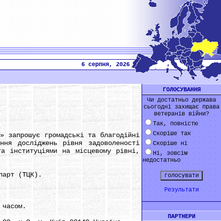
6 серпня, 2026
ГОЛОСУВАННЯ
Чи достатньо держава
сьогодні захищає права
ветеранів війни?
Так, повністю
Скоріше так
 запрошує громадські та благодійні
ння досліджень рівня задоволеності
Скоріше ні
та інституціями на місцевому рівні,
Ні, зовсім
недостатньо
парт (ТЦК).
Результати
 часом.
ПАРТНЕРИ