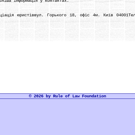
ьніша інформація у контактах.
ція юристіввул. Горького 18, офіс 4м. Київ 04001Тел
© 2026 by Rule of Law Foundation