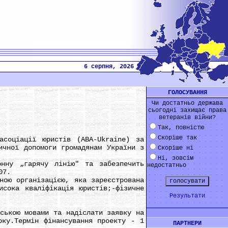
6 серпня, 2026
ГОЛОСУВАННЯ
Чи достатньо держава
сьогодні захищає права
ветеранів війни?
Так, повністю
Скоріше так
соціації юристів (ABA-Ukraine) за
ичної допомоги громадянам України з
Скоріше ні
Ні, зовсім
нну „гарячу лінію" та забезпечить
недостатньо
07.
ою організацією, яка зареєстрована
исока кваліфікація юристів;-фізичне
Результати
ькою мовами та надіслати заявку на
оку.Термін фінансування проекту - 1
ПАРТНЕРИ