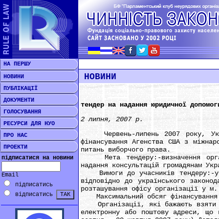
НА ПЕРШУ
НОВИНИ
НОВИНИ
ПУБЛІКАЦІЇ
ДОКУМЕНТИ
тендер на надання юридичної допомог
ГОЛОСУВАННЯ
2 липня, 2007 р.
РЕСУРСИ ДЛЯ НУО
Червень-липень 2007 року, Україн
ПРО НАС
фінансування Агенства США з міжнар
ПРОЕКТИ
питань виборчого права.
Мета тендеру:-визначення організ
підписатися на новини
надання консультацій громадянам Укр
Вимоги до учасників тендеру:-учас
Email
відповідно до українського законод
підписатись
розташування офісу організації у м.
відписатись
Максимальний обсяг фінансування A
Організації, які бажають взяти уч
електронну або поштову адреси, що 