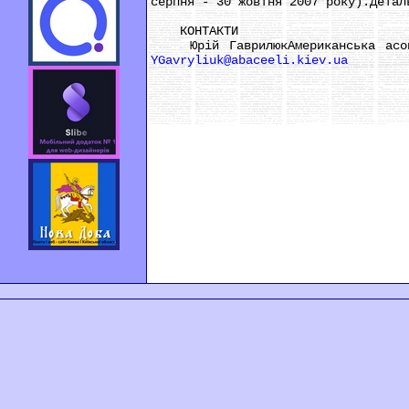
серпня - 30 жовтня 2007 року).Детал
КОНТАКТИ
Юрій ГаврилюкАмериканська асоціа
YGavryliuk@abaceeli.kiev.ua