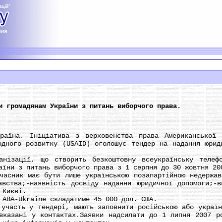
и громадянам України з питань виборчого права.
а. Ініціатива з верховенства права Американської а
одного розвитку (USAID) оголошує тендер на надання юрид
ації, що створить безкоштовну всеукраїнську телефо
аїни з питань виборчого права з 1 серпня до 30 жовтня 20
ник має бути лише українською позапартійною недержавн
авства;-наявність досвіду надання юридичної допомоги;-в
 Києві.
BA-Ukraine складатиме 45 000 дол. США.
асть у тендері, мають заповнити російською або українс
вказані у контактах.Заявки надсилати до 1 липня 2007 р