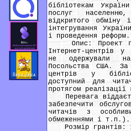
бібліотекам Україн
послуг населенню
відкритого обміну і
інтегрування Україн
і проведення реформ.
Опис: Проект пер
Інтернет-центрів у 
не одержували н
Посольства США. За
центрів у бібліо
доступний для чита
протягом реалізації 
Перевага віддаєтьс
забезпечити обслуго
читачів з особлив
обмеженнями і т.п.).
Розмір грантів: 15