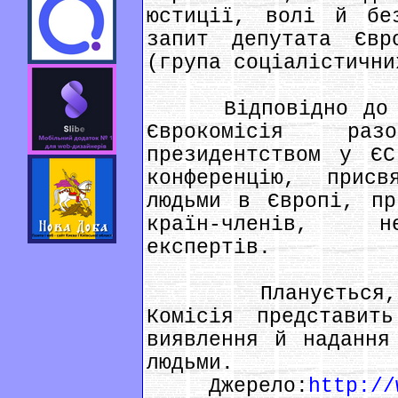
юстиції, волі й бе
запит депутата Євр
(група соціалістични
Відповідно до ли
Єврокомісія ра
президентством у ЄС
конференцію, присв
людьми в Європі, пр
країн-членів, не
експертів.
Планується, що
Комісія представит
виявлення й надання
людьми.
Джерело:
http://