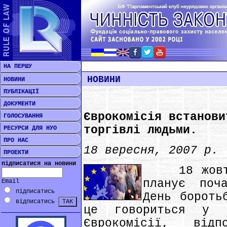
НА ПЕРШУ
НОВИНИ
НОВИНИ
ПУБЛІКАЦІЇ
ДОКУМЕНТИ
Єврокомісія встанови
ГОЛОСУВАННЯ
торгівлі людьми.
РЕСУРСИ ДЛЯ НУО
ПРО НАС
18 вересня, 2007 р.
ПРОЕКТИ
підписатися на новини
18 жовтня
планує поч
Email
підписатись
День бороть
відписатись
це говориться у в
Єврокомісії, від