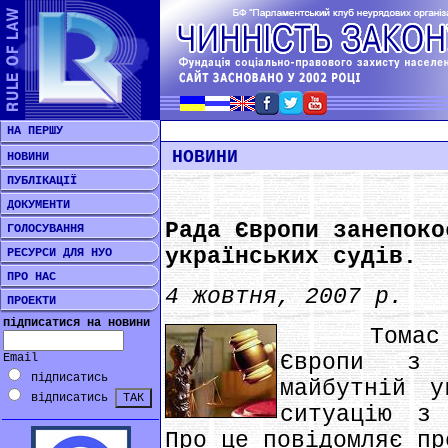
НА ПЕРШУ
НОВИНИ
НОВИНИ
ПУБЛІКАЦІЇ
ДОКУМЕНТИ
Рада Європи занепоко
ГОЛОСУВАННЯ
українських судів.
РЕСУРСИ ДЛЯ НУО
ПРО НАС
4 жовтня, 2007 р.
ПРОЕКТИ
підписатися на новини
Томас Хам
Європи з 
Email
підписатись
майбутній у
відписатись
ситуацію з
Про це повідомляє пр