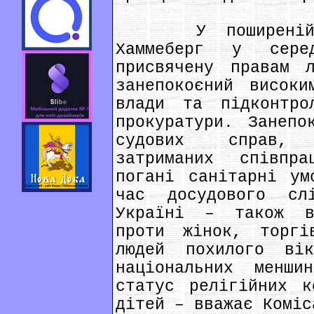
У поширеній за
Хаммеберг у сере
присвячену правам 
занепокоєний високи
влади та підконтро
прокуратури. Занепо
судових справ, 
затриманих співпр
погані санітарні ум
час досудового сл
Україні – також в
проти жінок, торгі
людей похилого вік
національних менши
статус релігійних к
дітей – вважає Коміс