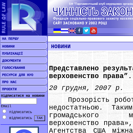
НА ПЕРШУ
НОВИНИ
НОВИНИ
ПУБЛІКАЦІЇ
ДОКУМЕНТИ
Представлено результ
ГОЛОСУВАННЯ
верховенство права”.
РЕСУРСИ ДЛЯ НУО
ПРО НАС
20 грудня, 2007 р.
ПРОЕКТИ
підписатися на новини
Прозорість роботи
недостатньою. Так
Email
підписатись
громадського м
відписатись
верховенство права»,
Агентства США міжна