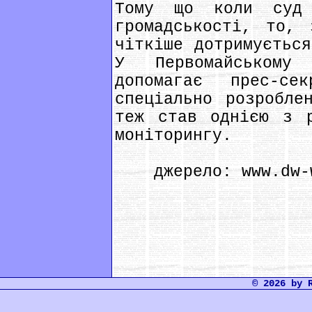
Тому що коли суд 
громадськості, то, 
чіткіше дотримується
У Первомайському
допомагає прес-с
спеціально розробле
теж став однією з р
моніторингу.
джерело: www.dw-w
© 2026 by 