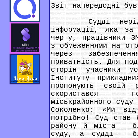
Звіт напередодні був
Судді нерідко 
інформації, яка за
чергу, працівники З
з обмеженнями на отр
через забезпече
приватність. Для под
сторін учасники мо
Інституту прикладни
пропонують своїй 
скористався го
міськрайонного суду 
Соколенко: «Ми ві
потрібно! Суд став 
району й міста — б
суду, а судді — бі