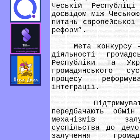
Чеській Республіці
досвідом між Чеською
питань європейської 
реформ”.
Мета конкурсу – п
діяльності громадс
Республіки та Укр
громадянського су
процесу реформу
інтеграції.
Підтримуватиму
передбачають обмі
механізмів залу
суспільства до демо
залучення гром