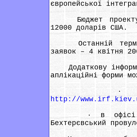
європейської інтегра
Бюджет проекту н
12000 доларів США.
Останній термін 
заявок – 4 квітня 20
Додаткову інформац
аплікаційні форми мо
· на веб-
http://www.irf.kiev.
· в офісі МФВ
Бехтерєвський провул