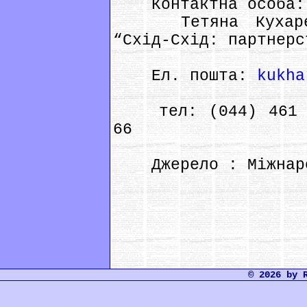
Контактна особа:
Тетяна Кухаренко
“Схід-Схід: партнерс
Ел. пошта:
kukha
тел: (044) 461 95
66
Джерело : Міжнарод
© 2026 by 