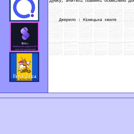
думку, вчителі повинні осмислено до
Джерело : Німецька хвиля