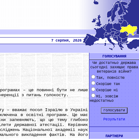
7 серпня, 2026
ГОЛОСУВАННЯ
Чи достатньо держава
сьогодні захищає права
ветеранів війни?
Так, повністю
Скоріше так
ограмах – це повинні бути не лише
Скоріше ні
неренції з питань голокосту.
Ні, зовсім
недостатньо
у – вважає посол Ізраїлю в Україні
ключена в освітні програми. Це має
їни запевняють, що цю тему глибоко
Результати
лети державної атестації. Керівник
сліджень Національної академії наук
мального викладення фактів. На його
ПАРТНЕРИ