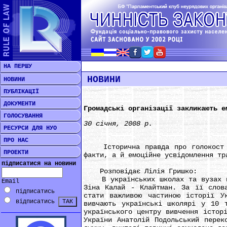
НА ПЕРШУ
НОВИНИ
НОВИНИ
ПУБЛІКАЦІЇ
ДОКУМЕНТИ
Громадські організації закликають е
ГОЛОСУВАННЯ
30 січня, 2008 р.
РЕСУРСИ ДЛЯ НУО
ПРО НАС
Історична правда про голокост ма
ПРОЕКТИ
факти, а й емоційне усвідомлення тр
підписатися на новини
Розповідає Лілія Гришко:
В українських школах та вузах над
Email
Зіна Калай - Клайтман. За її слов
підписатись
стати важливою частиною історії У
відписатись
вивчають українські школярі у 10 
українського центру вивчення істор
України Анатолій Подольський перек