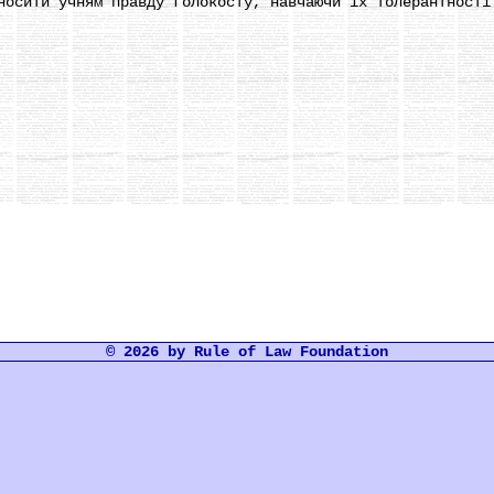
носити учням правду голокосту, навчаючи їх толерантності
© 2026 by Rule of Law Foundation