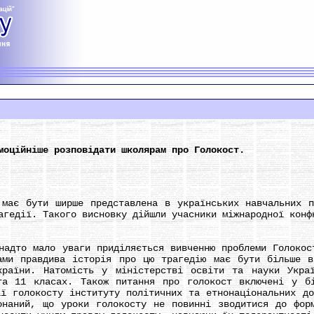
моційніше розповідати школярам про Голокост.
є бути ширше представлена в українських навчальних пр
агедії. Такого висновку дійшли учасники міжнародної конф
то мало уваги приділяється вивченню проблеми Голокост
ами правдива історія про цю трагедію має бути більше в
країни. Натомість у міністерстві освіти та науки Укра
та 11 класах. Також питання про голокост включені у бі
ії голокосту інституту політичних та етнонаціональних до
онаний, що уроки голокосту не повинні зводитися до фор