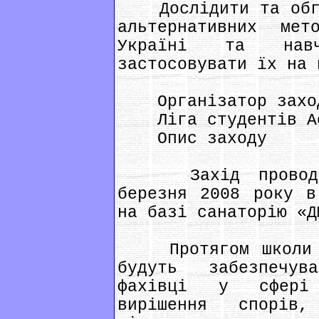
Дослідити та обгов
альтернативних ме
Україні та навчи
застосовувати їх на 
Організатор захо
Ліга студентів Асо
Опис заходу
Захід проводити
березня 2008 року в
на базі санаторію «Д
Протягом школи як
будуть забезпечув
фахівці у сфері 
вирішення спорів,