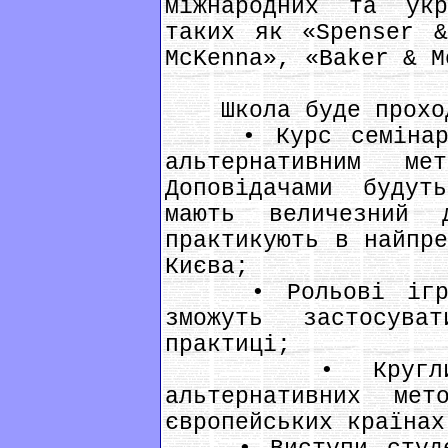
міжнародних та укр
таких як «Spenser &
McKenna», «Baker & M
Школа буде проходи
• Курс семінарів
альтернативним ме
Доповідачами будут
мають величезний
практикують в найпре
Києва;
• Рольові ігри, 
зможуть застосув
практиці;
• Круглий-сті
альтернативних ме
європейських країнах