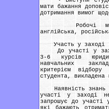
• Виступи студент
мати бажання доповіс
дотримання вимог щод
Робочі мови з
англійська, російськ
Участь у заході
До участі у заход
3-6 курсів юриди
навчальних закла
критерієм відбору 
студента, викладена 
Наявність знань у 
участі у заході н
запрошує до участі 
які бажають отримат