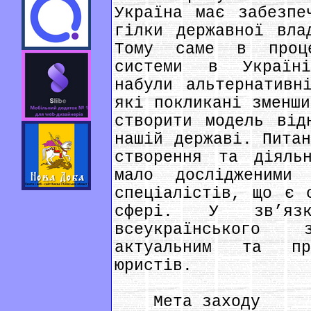
Україна має забезпе
гілки державної вла
Тому саме в проце
системи в Україні
набули альтернативн
які покликані зменши
створити модель від
нашій державі. Питан
створення та діяль
мало дослідженими
спеціалістів, що є 
сфері. У зв’яз
всеукраїнського
актуальним та пр
юристів.
Мета заходу