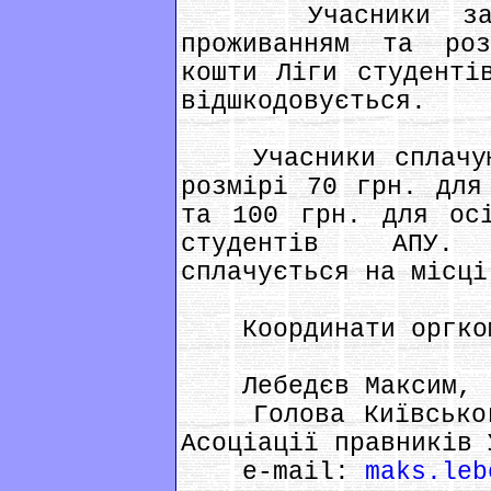
Учасники забезп
проживанням та роз
кошти Ліги студенті
відшкодовується.
Учасники сплачуют
розмірі 70 грн. для
та 100 грн. для ос
студентів АПУ. 
сплачується на місці
Координати оргком
Лебедєв Максим,
Голова Київського
Асоціації правників 
e-mail:
maks.leb