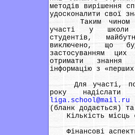
методів вирішення сп
удосконалити свої зн
Таким чином пла
участі у школи н
студентів, майбу
виключено, що б
застосуванням цих
отримати знання 
інформацію з «перших
Для участі, потр
року надіслати 
liga.school@mail.ru
з
(бланк додається) та
Кількість місць о
Фінансові аспект