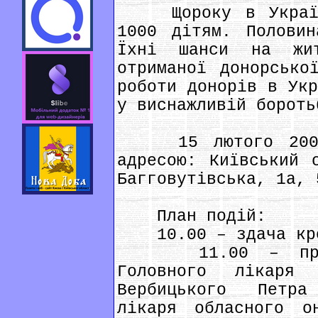
Щороку в Україні
1000 дітям. Полови
Їхні шанси на жи
отриманої донорсько
роботи донорів в Укр
у виснажливій бороть
15 лютого 2008 р
адресою: Київський 
Багговутівська, 1а, 
План подій:
10.00 – здача кро
11.00 – прес-к
Головного лікаря
Вербицького Петра
лікаря обласного он