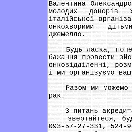
Валентина Олександро
молодих донорів 
італійської організа
онкохворими діть
Джемелло.
Будь ласка, попере
бажання провести зйо
онковідділенні, розм
і ми організуємо ваш
Разом ми можемо до
рак.
З питань акредит
звертайтеся, будь
093-57-27-331, 524-9