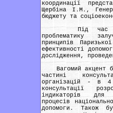
координації предст
Щербіна І.М., Генер
бюджету та соціоекон
Під час заход
проблематику зал
принципів Паризько
ефективності допомог
дослідження, проведе
Вагомий акцент бул
частині консуль
організацій - в 4
консультації роз
індикаторів для 
процесів національн
допомоги. Також бу