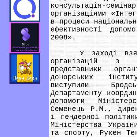
консультація-се
організаціями «Інтег
в процеси національн
ефективності допо
2008».
У заході взяли 
організацій з 
представники орг
донорських інсти
виступили Брод
Департаменту координ
допомоги Міністер
Семенець Р.М., дире
і гендерної політик
Міністерства Україн
та спорту, Рукен Те