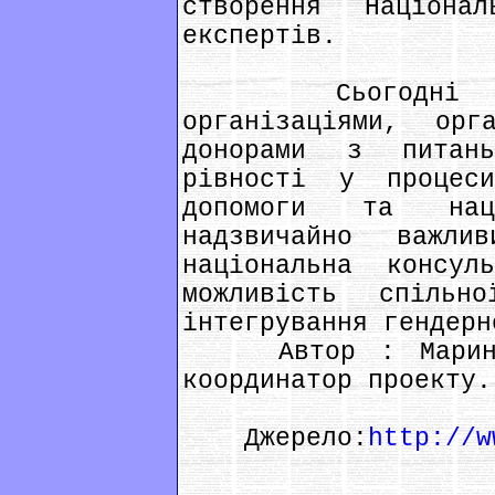
створення Націона
експертів.
Сьогодні діал
організаціями, ор
донорами з питань
рівності у процеси
допомоги та нац
надзвичайно важл
національна консуль
можливість спіль
інтегрування гендерн
Автор : Марина С
координатор проекту.
Джерело:
http://w