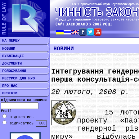
НА ПЕРШУ
НОВИНИ
НОВИНИ
ПУБЛІКАЦІЇ
ДОКУМЕНТИ
Інтегрування гендерн
ГОЛОСУВАННЯ
перша консультація-с
РЕСУРСИ ДЛЯ НУО
ПРО НАС
20 лютого, 2008 р.
ПРОЕКТИ
підписатися на новини
15 лютого 
Email
підписатись
проекту «П
відписатись
гендерної рі
миру» відбулас