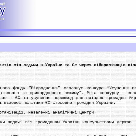
актів між людьми з України та Єс через лібералізацію віз
о фонду “Відродження” оголошує конкурс “Усунення пе
візового та прикордонного режиму”. Мета конкурсу – спр
ною і ЄС та усунення перешкод для поїздок громадян Ук
ї візової політики ЄС стосовно громадян України.
анізації, незалежні аналітичні центри.
видачі віз громадянам України консульствами держав –