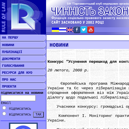
НА ПЕРШУ
НОВИНИ
НОВИНИ
ПУБЛІКАЦІЇ
ДОКУМЕНТИ
Конкурс “Усунення перешкод для конт
ГОЛОСУВАННЯ
20 лютого, 2008 р.
РЕСУРСИ ДЛЯ НУО
ПРО НАС
Європейська програма Міжнародног
ПРОЕКТИ
України та Єс через лібералізацію 
спрощення оформлення віз між Украї
підписатися на новини
діалогу щодо подальшої лібералізаці
Email
Учасники конкурсу: громадські орг
підписатись
відписатись
Компонент I. Моніторинг практики 
України.