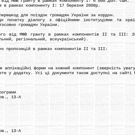
ід МФВ гранту в рамках компоненту I: 6 000 дол. США.
в рамках компоненту I: 17 березня 2008р.
решкод для поїздок громадян України за кордон.
очатку діалогу з офіційними інституціями та країн
тосовно громадян України.
 від МФВ гранту в рамках компонентів II та III: 20
льний, регіональний, всеукраїнський).
 пропозицій в рамках компонентів II та III:
плікаційні форми на кожний компонент (зверність увагу
ете у додатку. Усі ці документи також доступні на сайті 
ограми
в., 13-А
в., 13-А