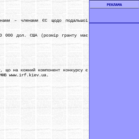
РЕКЛАМА
ами – членами ЄС щодо подальшої
 000 дол. США (розмір гранту має
, що на кожний компонент конкурсу є
МФВ www.irf.kiev.ua.