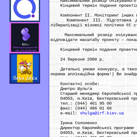
Максимальний розмір очікуваного в
Кінцевий термін подання проектів 
Компонент II. Моніторинг інших пе
Компонент III. Підготовка до п
лібералізації візової політики ЄС с
Максимальний розмір очікуваного
відповідати масштабу проекту – лока
Кінцевий термін подання проектних
24 березня 2008 р.
Детальні умови конкурсу, а також а
окрема аплікаційна форма!) Ви знайд
Контактні особи:
Дмитро Шульга
Старший менеджер Європейської пр
04053, м.Київ, Бехтерєвський про
тел.: (044) 461 95 00
факс: (044) 486 01 66
e-mail:
shulga@irf.kiev.ua
Ірина Солоненко
Директор Європейської програми
04053, м.Київ, Бехтерєвський про