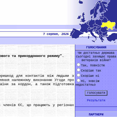
7 серпня, 2026
ГОЛОСУВАННЯ
Чи достатньо держава
ового та прикордонного режиму”.
сьогодні захищає права
ветеранів війни?
Так, повністю
Скоріше так
решкод для контактів між людьми з
Скоріше ні
ияння належному виконанню Угоди про
Ні, зовсім
раїни за кордон, а також підготовка
недостатньо
Результати
 членів ЄС, що працюють у регіонах
ПАРТНЕРИ