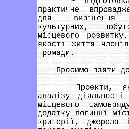
• підготовка, п
практичне впровадж
для вирішення а
культурних, поб
місцевого розвитку
якості життя членів
громади.
Просимо взяти до
Проекти, які пе
аналізу діяльності
місцевого самовря
додатку повинні міс
критерії, джерела 