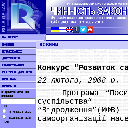
НА ПЕРШУ
НОВИНИ
НОВИНИ
ПУБЛІКАЦІЇ
ДОКУМЕНТИ
ГОЛОСУВАННЯ
Конкурс "Розвиток с
РЕСУРСИ ДЛЯ НУО
22 лютого, 2008 р.
ПРО НАС
ПРОЕКТИ
Програма “Посилен
підписатися на
новини
суспільства”
Email
“Відродження”(МФВ)
підписатись
самоорганізації нас
відписатись