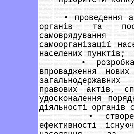
Пріоритети конку
• проведення анал
органів та пос
самоврядуванн
самоорганізації нас
населених пунктів;
• розробка, ло
впровадження нових
загальнодержавних
правових актів, с
удосконалення поряд
діяльності органів 
• створення 
ефективності існую