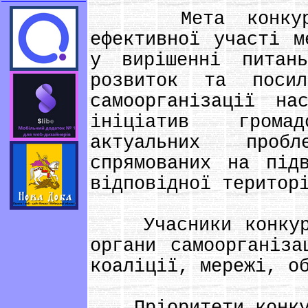
Мета конкурсу 
ефективної участі м
у вирішенні питан
розвиток та посил
самоорганізації на
ініціатив грома
актуальних проб
спрямованих на під
відповідної територ
Учасники конкурсу
органи самоорганіза
коаліції, мережі, о