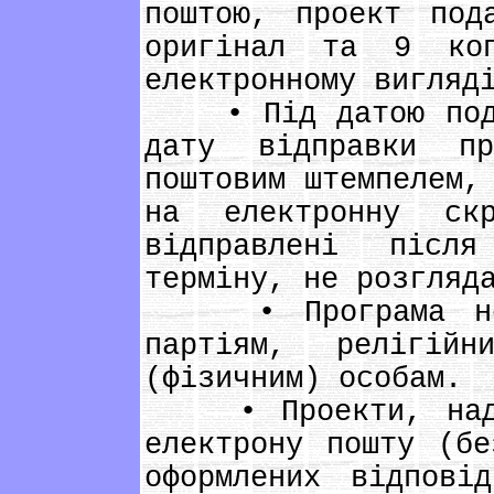
поштою, проект под
оригінал та 9 ко
електронному вигляд
• Під датою подан
дату відправки п
поштовим штемпелем,
на електронну ск
відправлені післ
терміну, не розгляд
• Програма не н
партіям, релігій
(фізичним) особам.
• Проекти, надіс
електрону пошту (бе
оформлених відпові