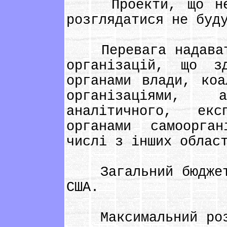
Проекти, що не в
розглядатися не буд
Перевага надавати
організацій, що з
органами влади, коа
організаціями, 
аналітичного, екс
органами самоорга
числі з інших облас
Загальний бюджет 
США.
Максимальний розм