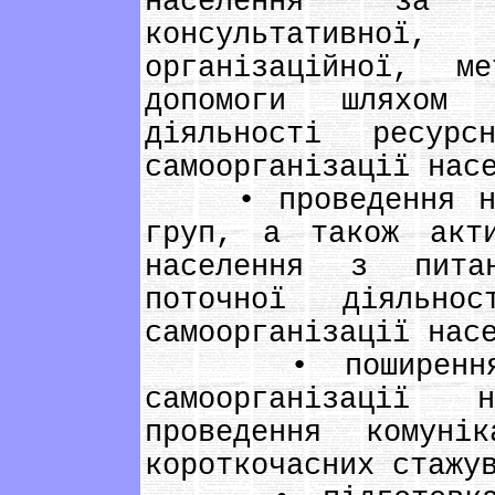
населення за
консультативної, 
організаційної, м
допомоги шляхом 
діяльності ресур
самоорганізації нас
• проведення навч
груп, а також акти
населення з питан
поточної діяльнос
самоорганізації нас
• поширення кр
самоорганізації 
проведення комуні
короткочасних стажу