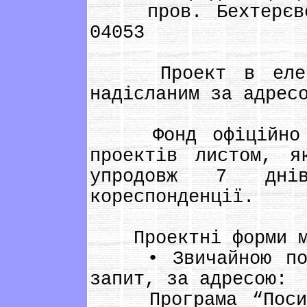
пров. Бехтерєвськ
04053
Проект в електр
надісланим за адре
Фонд офіційно пі
проектів листом, я
упродовж 7 дні
кореспонденції.
Проектні форми мо
• Звичайною пошто
запит, за адресою:
Програма “Посилен