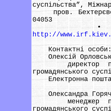
суспільства”, Міжна
пров. Бехтерєвськ
04053
• На веб-
http://www.irf.kiev
Контактні особи
Олексій Орловськ
директор прогр
громадянського сусп
Електронна пошт
Олександра Горяч
менеджер прогр
громадянського сусп