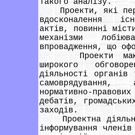
такого аналізу.
Проекти, які пере
вдосконалення існ
актів, повинні міст
механізми лобію
впровадження, що оф
Проекти мають п
широкого обговор
діяльності органів 
самоврядування,
нормативно-правов
дебатів, громадськи
заходів.
Проектна діяльніс
інформування членів