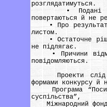
розглядатимуться.
• Подані на к
повертаються й не р
• Про результати 
листом.
• Остаточне рішен
не підлягає.
• Причини відмов
повідомляються.
Проекти слід оф
формами конкурсу й 
Програма “Посилен
суспільства”,
Міжнародний фонд 