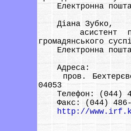
Електронна пошт
Діана Зубко,
асистент прогр
громадянського сусп
Електронна пошт
Адреса:
пров. Бехтерєвськ
04053
Телефон: (044) 4
Факс: (044) 486-
http://www.irf.