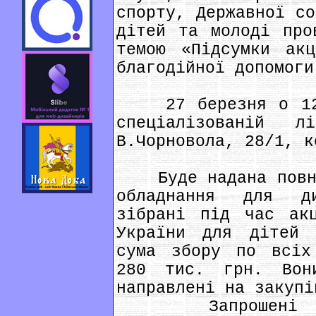
спорту, Державної со
дітей та молоді про
темою «Підсумки ак
благодійної допомоги
27 березня о 12:0
спеціалізованій л
В.Чорновола, 28/1, к
Буде надана повна 
обладнання для д
зібрані під час ак
України для дітей 
сума збору по всіх
280 тис. грн. Вон
направлені на закупі
Запрошені до у