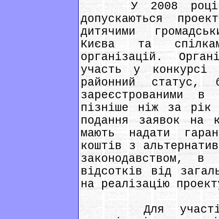
У 2008 році, д
допускаються проек
дитячими громадсь
Києва та спілкам
організацій. Орга
участь у конкурсі 
районний статус, 
зареєстрованими в 
пізніше ніж за рік 
подання заявок на к
мають надати гара
коштів з альтернатив
законодавством, в
відсотків від загал
на реалізацію проект
Для участі у 