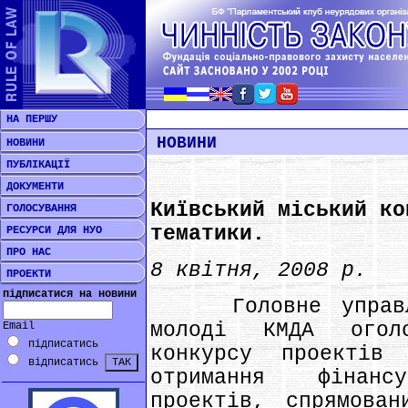
НА ПЕРШУ
НОВИНИ
НОВИНИ
ПУБЛІКАЦІЇ
ДОКУМЕНТИ
Київський міський ко
ГОЛОСУВАННЯ
тематики.
РЕСУРСИ ДЛЯ НУО
ПРО НАС
8 квітня, 2008 р.
ПРОЕКТИ
підписатися на новини
Головне управлін
молоді КМДА огол
Email
підписатись
конкурсу проектів
відписатись
отримання фінанс
проектів, спрямован