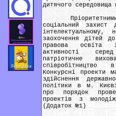
дитячого середовища 
Пріоритетними н
соціальний захист 
інтелектуальному, 
заохочення дітей до
правова освіта і
активності сере
патріотичне вихо
співробітництво 
Конкурсні проекти м
здійснення державн
політики в м. Києв
про порядок прове
проектів з молоді
(Додаток №1)