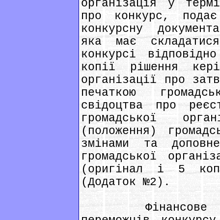
організація у термі
про конкурс, подає
конкурсну документ
яка має складати
конкурсі відповідн
копії рішення кері
організації про затв
печаткою громадс
свідоцтва про реєс
громадської орга
(положення) громадс
змінами та доповне
громадської організ
(оригінал і 5 коп
(Додаток №2).
Фінансове забе