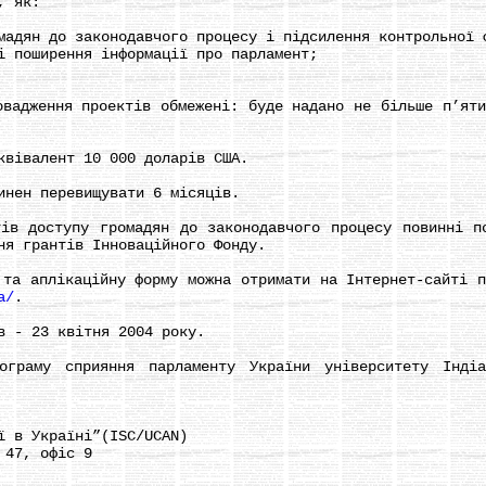
, як:
ян до законодавчого процесу і підсилення контрольної ф
поширення інформації про парламент;
дження проектів обмежені: буде надано не більше п’яти 
івалент 10 000 доларів США.
ен перевищувати 6 місяців.
доступу громадян до законодавчого процесу повинні по
ня грантів Інноваційного Фонду.
 аплікаційну форму можна отримати на Інтернет-сайті п
a/
.
 - 23 квітня 2004 року.
му сприяння парламенту України університету Індіан
 в Україні”(ISC/UCAN)
47, офіс 9