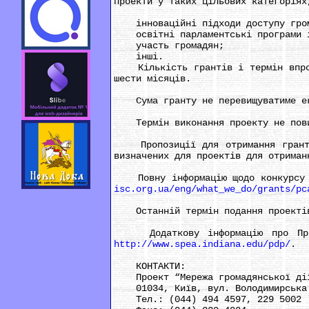
проекти у таких цільових категоріях
інноваційні підходи доступу громад
освітні парламентські програми і 
участь громадян;
інші.
Кількість грантів і термін впрова
шести місяців.
Сума гранту не перевищуватиме екв
Термін виконання проекту не повин
Пропозиції для отримання грантів 
визначених для проектів для отриман
Повну інформацію щодо конкурсу та
isc.org.ua/eng/what_we_do/grants/pc
Останній термін подання проектів
Додаткову інформацію про Програ
http://www.spea.indiana.edu/pdp/
.
КОНТАКТИ:
Проект “Мережа громадянської дії
01034, Київ, вул. Володимирська 
Тел.: (044) 494 4597, 229 5002