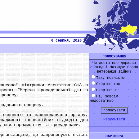
6 серпня, 2026
ГОЛОСУВАННЯ
Чи достатньо держава
сьогодні захищає права
ветеранів війни?
Так, повністю
Скоріше так
нсової підтримки Агентства США з
проект “Мережа громадянської дії в
Скоріше ні
процесу.
Ні, зовсім
недостатньо
одавчого процесу.
лядового та законодавчого органу,
овадженні інноваційних підходів для
Результати
у між парламентом та громадянами.
рганізаціям, що запропонують якісні
ПАРТНЕРИ