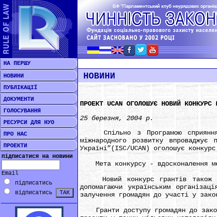
НА ПЕРШУ
НОВИНИ
НОВИНИ
ПУБЛІКАЦІЇ
ДОКУМЕНТИ
ПРОЕКТ UCAN ОГОЛОШУЄ НОВИЙ КОНКУРС 
ГОЛОСУВАННЯ
25 березня, 2004 р.
РЕСУРСИ ДЛЯ НУО
Спільно з Програмою сприяння па
ПРО НАС
міжнародного розвитку впроваджує 
ПРОЕКТИ
Україні”(ISC/UCAN) оголошує конкурс
підписатися на новини
Мета конкурсу - вдосконалення меха
Email
Новий конкурс грантів також спри
підписатись
допомагаючи українським організаці
відписатись
залучення громадян до участі у зако
Гранти доступу громадян до законод