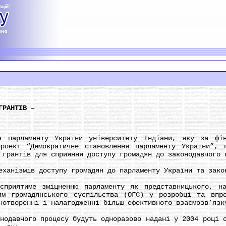
ГРАНТІВ –
рламенту України університету Індіани, яку за фіна
проект “Демократичне становлення парламенту України”, 
 грантів для сприяння доступу громадян до законодавчого 
нізмів доступу громадян до парламенту України та закон
ятиме зміцненню парламенту як представницького, наг
ям громадянського суспільства (ОГС) у розробці та впр
нотворенні і налагодженні більш ефективного взаємозв’язк
авчого процесу будуть одноразово надані у 2004 році о