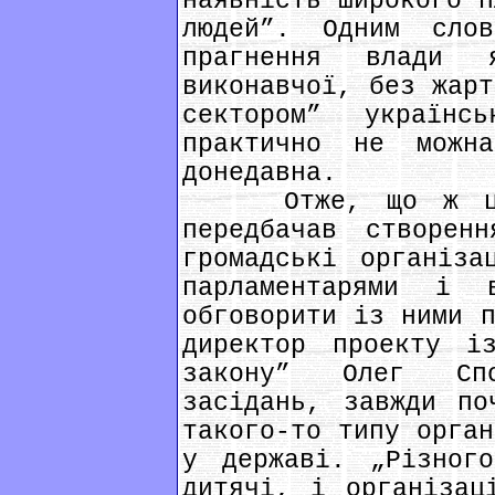
наявність широкого п
людей”. Одним сло
прагнення влади 
виконавчої, без жарт
сектором” українс
практично не можн
донедавна.
Отже, що ж це к
передбачав створен
громадські організа
парламентарями і 
обговорити із ними п
директор проекту і
закону” Олег Спо
засідань, завжди по
такого-то типу орган
у державі. „Різног
дитячі, і організац