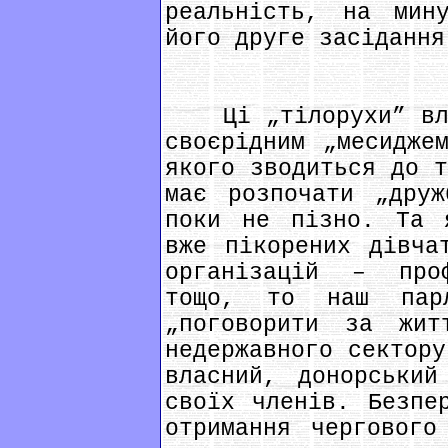
реальність, на мин
його друге засідання
Ці „тілорухи” влад
своєрідним „месидже
якого зводиться до т
має розпочати „друж
поки не пізно. Та 
вже пікорених дівча
організацій – про
тощо, то наш парл
„поговорити за жит
недержавного сектору
власний, донорський
своїх членів. Безпе
отримання чергового