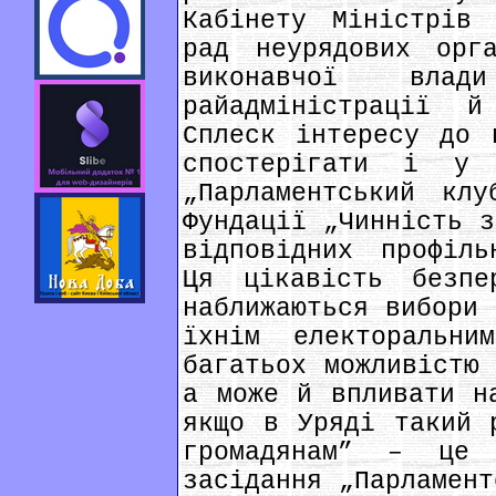
Кабінету Міністрів 
рад неурядових орг
виконавчої вл
райадміністрації 
Сплеск інтересу до 
спостерігати і у
„Парламентський кл
Фундації „Чинність з
відповідних профіль
Ця цікавість безп
наближаються вибори 
їхнім електоральни
багатьох можливістю 
а може й впливати н
якщо в Уряді такий 
громадянам” – це
засідання „Парламент