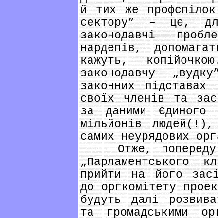
й тих же профспілок
сектору” – це, дл
законодавчі проб
нардепів, допомага
кажуть, копійоч
законодавчу „вуд
законних підставах 
своїх членів та зас
за даними Єдиного 
мільйонів людей(!)
самих неурядових орг
Отже, попереду щ
„Парламентського 
прийти на його засі
до оргкомітету проек
будуть далі розвива
та громадськими ор