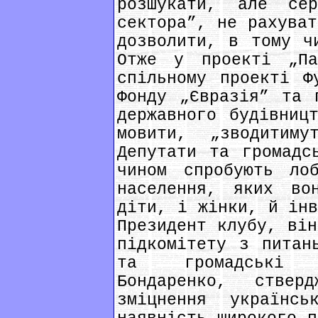
розшукати, але сер
сектора”, не рахуват
дозволити, в тому ч
Отже у проекті „Па
спільному проекті Ф
Фонду „Євразія” та 
державного будівниц
мовити, „зводитим
Депутати та громадс
чином спробують ло
населення, яких во
діти, і жінки, й інв
Президент клубу, він
підкомітету з питан
та громадські о
Бондаренко, стве
зміцнення українс