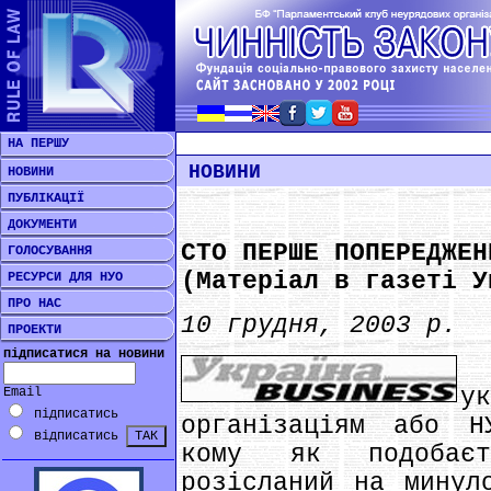
НА ПЕРШУ
НОВИНИ
НОВИНИ
ПУБЛІКАЦІЇ
ДОКУМЕНТИ
СТО ПЕРШЕ ПОПЕРЕДЖЕН
ГОЛОСУВАННЯ
(Матеріал в газеті У
РЕСУРСИ ДЛЯ НУО
ПРО НАС
10 грудня, 2003 р.
ПРОЕКТИ
підписатися на новини
С
у
Email
підписатись
організаціям або Н
відписатись
кому як подобаєт
розісланий на минул