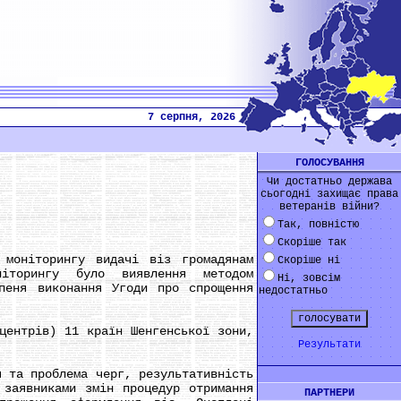
7 серпня, 2026
ГОЛОСУВАННЯ
Чи достатньо держава
сьогодні захищає права
ветеранів війни?
Так, повністю
Скоріше так
оніторингу видачі віз громадянам
Скоріше ні
ніторингу було виявлення методом
Ні, зовсім
пеня виконання Угоди про спрощення
недостатньо
ентрів) 11 країн Шенгенської зони,
Результати
 та проблема черг, результативність
 заявниками змін процедур отримання
ПАРТНЕРИ