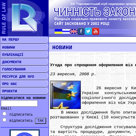
НА ПЕРШУ
НОВИНИ
НОВИНИ
ПУБЛІКАЦІЇ
ДОКУМЕНТИ
Угода про спрощення оформлення віз 
ГОЛОСУВАННЯ
23 вересня, 2008 р.
РЕСУРСИ ДЛЯ НУО
ПРО НАС
26 вересня у Києві в
ПРОЕКТИ
України консульськи
соціологічного дослід
підписатися на новини
оформлення віз між Укр
Email
В межах дослідження було опитано 
підписатись
розташованих у Києві (10 консульств
відписатись
Структура дослідження стосувалась 
та вартість процедури, документи, 