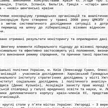
івень виконання консульствами країн ЄС Угоди про с
ранція, Італія, Іспанія, Бельгія, Греція – «старі» шен
а – «нові» шенгенські країни
ми консорціуму громадських організацій та аналітичних
Консорціум було створено у травні 2008 року ЦМКЗПУ з
 з метою систематичного дослідження ситуації з дот
 перешкод на шляху до лібералізації візових відносин
ни.
но отримані результати моніторингу та оприлюднено дані
енгену елементи ліберального підходу до візової процед
мально та ефективно застосовують усі положення, визна
о виконання режиму спрощення, та причини такої практик
ьої політики України, м. Київ (Олександр Сушко, Олексі
ізацій - учасників дослідження: Харківський Громадськи
онального інституту стратегічних досліджень у місті Ужг
нститут соціальних досліджень і політичного аналізу»
Одеса (Денис Кузьмін), Асоціація захисту прав молоді 
ській співпраці у галузі юридичної освіти та науки, м. Л
дипломатичного корпусу країн-членів ЄС, представн
рганізацій.
руглі столи у п’яти містах України: Ужгороді – 3 верес