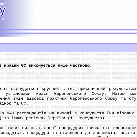
в країни ЄС виконується лише частково.
ідбудеться круглий стіл, присвячений результатам м
ми установами країн Європейського Союзу. Метою мо
ження змін візової практики Європейського Союзу та сту
аїною та ЄС.
840 респондентів на виході з консульств (чи візових ц
) та інших регіонах України (11 консульств).
таких питань візової процедури: тривалість клопотання
складність процедури та ставлення до заявників, оцінка