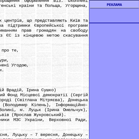
прощення оформлення віз. Охоплені
РЕКЛАМА
генські країни та Польща, Угорщина,
 центрів, що представляють Київ та
а підтримки Європейської програми
риманням прав громадян на свободу
 з ЄС із кінцевою метою скасування
 про те,
ури,
чені Угодою,
и.
й Врадій, Ірина Сушко)
й Фонд Місцевої демократії (Сергій
ороді (Світлана Мітряєва), Донецька
 (Володимир Кіпень), Інформаційно-
Волині, м. Луцьк (Ірина Омельчук),
ьвів (Ярослав Жукровський).
ики МЗС України, Верховної Ради,
ня, Луцьку – 7 вересня, Донецьку –