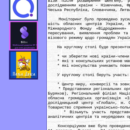
візи після розширення Шенгену, р
дослідженням країни - Німеччина, Ф
Чеська Республіка, Словаччина, Литв
Моніторинг було проведено зусилля
шість обласних центрів України, 
Міжнародного Фонду «Відродження»
пересування, виявлення проблем та
візового режиму щодо громадян Украї
На круглому столі буде презентова
* чи зберегли нові країни-члени Ш
* які з консульських установ макси
* які консульства уникають повног
У круглому столі беруть участь:
* Центр миру, конверсії та зовнішн
* Представники регіональних орган
Буряков), Регіональний філіал Наці
обласна громадська організація «І
дослідницький центр «Глобал», м. 
Товариство сприяння українсько-поль
* Візьмуть участь представники 
аналітичних центрів та неурядових о
Консорціумом вже було проведено к