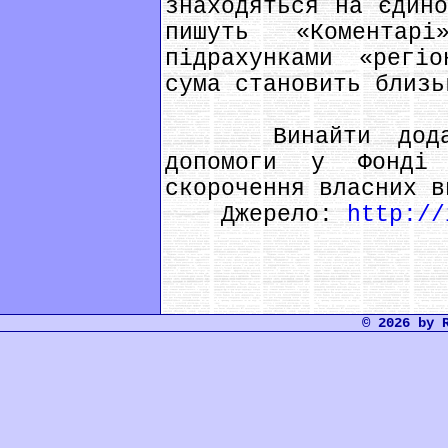
знаходяться на єдино
пишуть «Коментар
підрахунками «регі
сума становить близь
Винайти додатко
допомоги у Фонді
скорочення власних в
Джерело:
http://
© 2026 by 