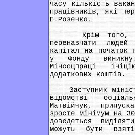
часу кількість вакан
працівників, які пер
П.Розенко.
Крім того, Цент
перенавчати люде
капітал на початок 
у Фонду виникнут
Мінсоцпраці ініц
додаткових коштів.
Заступник міністр
відомстві соціал
Матвійчук, припус
зросте мінімум на 30
доведеться виділя
можуть бути взят