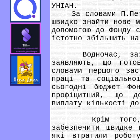
УНІАН.
За словами П.Петр
швидко знайти нове м
допомогою до Фонду с
істотно збільшить на
Водночас, зазнач
заявляють, що гото
словами першого зас
праці та соціально
сьогодні бюджет Фо
профіцитний, що д
виплату кількості до
Крім того, Це
забезпечити швидке 
які втратили робот