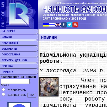
НА ПЕРШУ
НОВИНИ
НОВИНИ
ПУБЛІКАЦІЇ
ДОКУМЕНТИ
Півмільйона українці
ГОЛОСУВАННЯ
роботи.
РЕСУРСИ ДЛЯ НУО
ПРО НАС
3 листопада, 2008 р.
ПРОЕКТИ
підписатися на новини
Член правлі
страхування н
Email
підписатись
Петриченко пр
відписатись
року робот
півмільйона украї